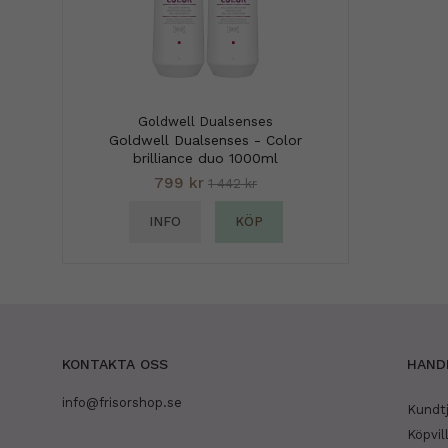
Goldwell Dualsenses
Goldwell Dualsenses - Color
brilliance duo 1000ml
799 kr
1 442 kr
INFO
KÖP
KONTAKTA OSS
HAND
info@frisorshop.se
Kundt
Köpvil