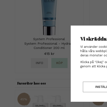
Vi skrädda
System Professional
System Professional - Hydrate
Björk 
Vi använder cooki
Conditioner 200 ml
hålla våra webbpl
415 kr
deras mönster oc
Klicka på "Okej" om
INFO
KÖP
genom att klicka 
Favoriter hos oss
INSTÄL
45%
37%