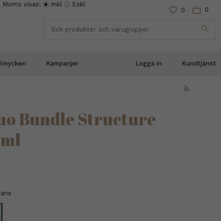
Moms visas:
Inkl
Exkl
0
0
Smycken
Kampanjer
Logga in
Kundtjänst
Duo Bundle Structure
 ml
rans