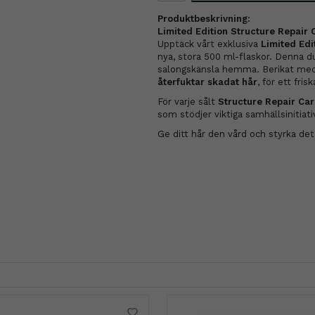
Produktbeskrivning:
Limited Edition Structure Repair
Upptäck vårt exklusiva
Limited Edi
nya, stora 500 ml-flaskor. Denna du
salongskänsla hemma. Berikat me
återfuktar skadat hår
, för ett fri
För varje sålt
Structure Repair Ca
som stödjer viktiga samhällsinitiati
Ge ditt hår den vård och styrka det