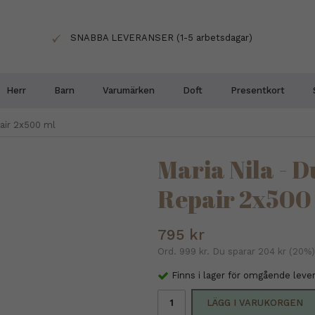
SNABBA LEVERANSER (1-5 arbetsdagar)
Herr
Barn
Varumärken
Doft
Presentkort
air 2x500 ml
Maria Nila - 
Repair 2x500
795 kr
Ord.
999 kr
. Du sparar
204 kr
(
20
%)
Finns i lager för omgående leve
LÄGG I VARUKORGEN