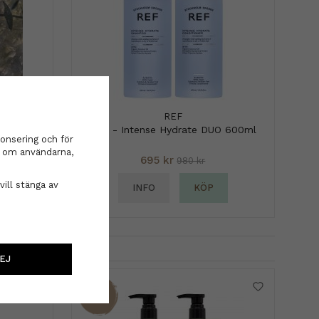
å
REF
REF - Intense Hydrate DUO 600ml
onsering och för
on om användarna,
695 kr
980 kr
vill stänga av
INFO
KÖP
EJ
29%