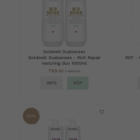
Goldwell Dualsenses
Goldwell Dualsenses - Rich Repair
REF - 
restoring duo 1000ml
799 kr
1 442 kr
INFO
KÖP
45%