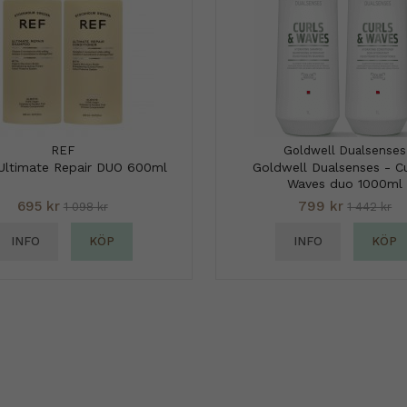
REF
Goldwell Dualsenses
Ultimate Repair DUO 600ml
Goldwell Dualsenses - Cu
Waves duo 1000ml
695 kr
799 kr
1 098 kr
1 442 kr
INFO
KÖP
INFO
KÖP