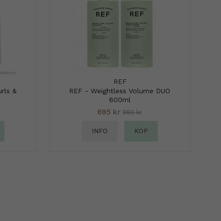
REF
rls &
REF - Weightless Volume DUO
600ml
695 kr
980 kr
INFO
KÖP