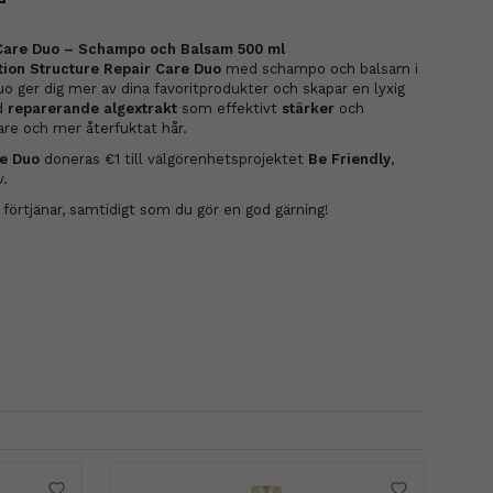
 Care Duo – Schampo och Balsam 500 ml
tion Structure Repair Care Duo
med schampo och balsam i
o ger dig mer av dina favoritprodukter och skapar en lyxig
d
reparerande algextrakt
som effektivt
stärker
och
skare och mer återfuktat hår.
re Duo
doneras €1 till välgörenhetsprojektet
Be Friendly
,
v.
 förtjänar, samtidigt som du gör en god gärning!