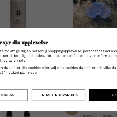
rsyr din upplevelse
Björk
Hårklämma - Ros bl
VÄXA - Kids Shampoo & Body
es för att ge dig en personlig shoppingupplevelse, personanpassad ann
Wash 300 ml
189 kr
atser tillförlitliga och säkra. För detta ändamål samlar vi in informati
199 kr
h deras enheter.
INFO
KÖP
 du tillåter alla cookies eller välj vilka cookies du tillåter och vilka du 
INFO
KÖP
på "Inställningar" nedan.
LNINGAR
ENDAST NÖDVÄNDIGA
OK
45%