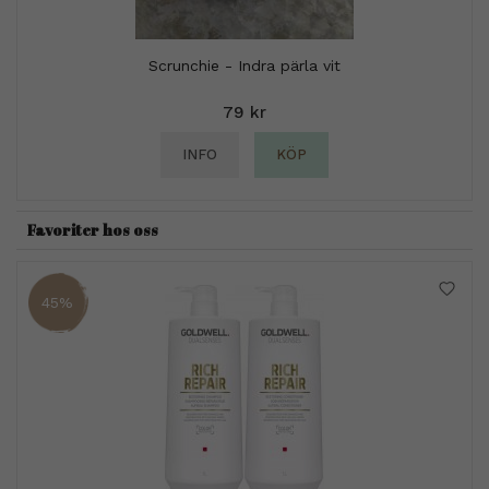
Scrunchie - Indra pärla vit
79 kr
INFO
KÖP
Favoriter hos oss
45%