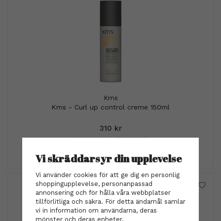
Kms
Kms - Curl up control creme 150ml
310 kr
INFO
KÖP
Vi skräddarsyr din upplevelse
Vi använder cookies för att ge dig en personlig
shoppingupplevelse, personanpassad
annonsering och för hålla våra webbplatser
tillförlitliga och säkra. För detta ändamål samlar
vi in information om användarna, deras
mönster och deras enheter.