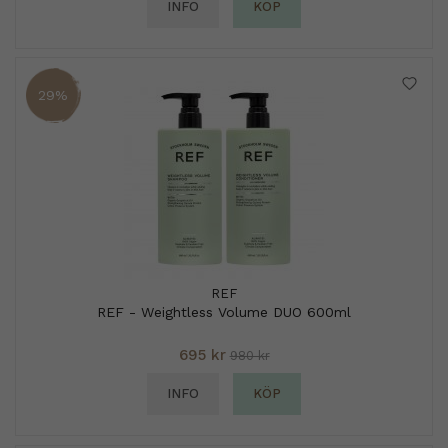
INFO
KÖP
29%
REF
REF - Weightless Volume DUO 600ml
695 kr
980 kr
INFO
KÖP