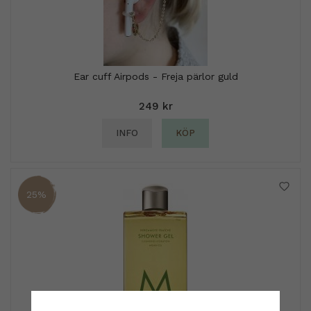
Ear cuff Airpods - Freja pärlor guld
249 kr
INFO
KÖP
25%