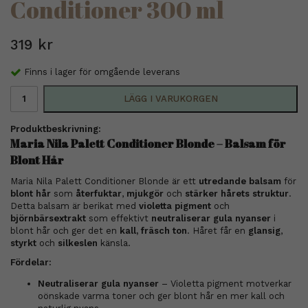
Conditioner 300 ml
319 kr
Finns i lager för omgående leverans
LÄGG I VARUKORGEN
Produktbeskrivning:
Maria Nila Palett Conditioner Blonde – Balsam för
Blont Hår
Maria Nila Palett Conditioner Blonde är ett
utredande balsam
för
blont hår
som
återfuktar
,
mjukgör
och
stärker hårets struktur
.
Detta balsam är berikat med
violetta pigment
och
björnbärsextrakt
som effektivt
neutraliserar gula nyanser
i
blont hår och ger det en
kall, fräsch ton
. Håret får en
glansig
,
styrkt
och
silkeslen
känsla.
Fördelar:
Neutraliserar gula nyanser
– Violetta pigment motverkar
oönskade varma toner och ger blont hår en mer kall och