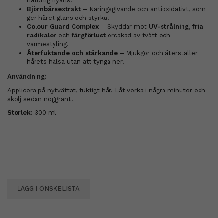
naturlig nyans.
Björnbärsextrakt
– Näringsgivande och antioxidativt, som
ger håret glans och styrka.
Colour Guard Complex
– Skyddar mot
UV-strålning
,
fria
radikaler
och
färgförlust
orsakad av tvätt och
värmestyling.
Återfuktande och stärkande
– Mjukgör och återställer
hårets hälsa utan att tynga ner.
Användning:
Applicera på nytvättat, fuktigt hår. Låt verka i några minuter och
skölj sedan noggrant.
Storlek:
300 ml
LÄGG I ÖNSKELISTA