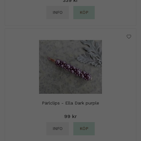
339 kr
INFO
KÖP
Pärlclips - Ella Dark purple
99 kr
INFO
KÖP