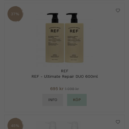
37%
REF
REF - Ultimate Repair DUO 600ml
695 kr
1 098 kr
INFO
KÖP
45%