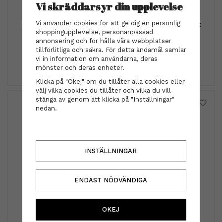
Vi skräddarsyr din upplevelse
Moroccanoil
Vi använder cookies för att ge dig en personlig
Moroccanoil Body Collection - Shower Gel Bergamot
shoppingupplevelse, personanpassad
Fraiche 250 ml
annonsering och för hålla våra webbplatser
194 kr
259 kr
tillförlitliga och säkra. För detta ändamål samlar
vi in information om användarna, deras
INFO
KÖP
mönster och deras enheter.
Klicka på "Okej" om du tillåter alla cookies eller
välj vilka cookies du tillåter och vilka du vill
stänga av genom att klicka på "Inställningar"
nedan.
INSTÄLLNINGAR
ENDAST NÖDVÄNDIGA
Diadem - Indra 2 vit
OKEJ