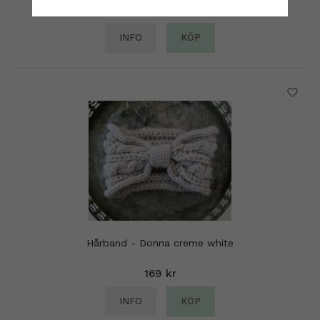
199 kr
INFO
KÖP
Hårband - Donna creme white
169 kr
INFO
KÖP