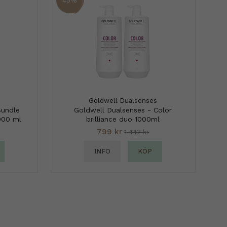
Goldwell Dualsenses
Bundle
Goldwell Dualsenses - Color
000 ml
brilliance duo 1000ml
799 kr
1 442 kr
INFO
KÖP