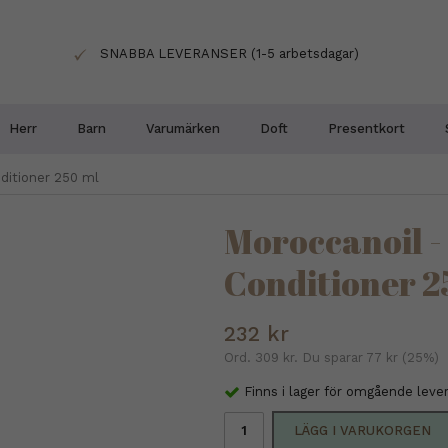
SNABBA LEVERANSER (1-5 arbetsdagar)
Herr
Barn
Varumärken
Doft
Presentkort
ditioner 250 ml
Moroccanoil -
Conditioner 2
232 kr
Ord.
309 kr
. Du sparar
77 kr
(
25
%)
Finns i lager för omgående leve
LÄGG I VARUKORGEN