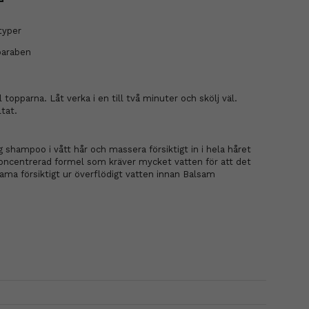
typer
 paraben
 topparna. Låt verka i en till två minuter och skölj väl.
tat.
shampoo i vått hår och massera försiktigt in i hela håret
oncentrerad formel som kräver mycket vatten för att det
Krama försiktigt ur överflödigt vatten innan Balsam