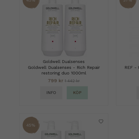
Goldwell Dualsenses
Goldwell Dualsenses - Rich Repair
REF - 
restoring duo 1000ml
799 kr
1 442 kr
INFO
KÖP
45%