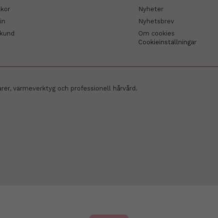
lkor
Nyheter
in
Nyhetsbrev
skund
Om cookies
Cookieinställningar
arer, värmeverktyg och professionell hårvård.