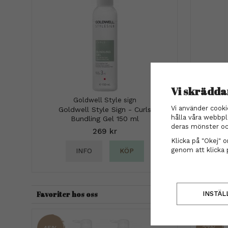
Vi skrädda
Goldwell Style sign
Blomd
Vi använder cooki
Goldwell Style Sign - Curls
hålla våra webbpl
Bundling Gel 150 ml
deras mönster oc
269 kr
Klicka på "Okej" om
genom att klicka 
INFO
KÖP
Favoriter hos oss
INSTÄL
45%
37%