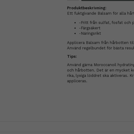
Produktbeskrivning:
Ett fuktgivande Balsam för alla hår
-Fritt från sulfat, fosfat och
-Färgsäkert
-Näringsrikt
Applicera Balsam från hårbotten till
Använd regelbundet för bästa resul
Tips:
Använd gärna Moroccanoil hydrating 
och hårbotten. Det är en mycket k
rika, lyxiga löddret ska aktiveras. 
appliceras.