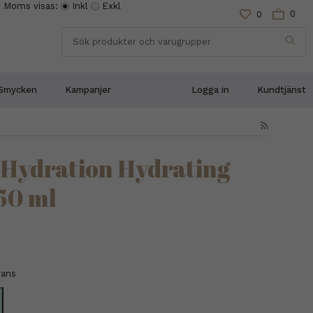
Moms visas:
Inkl
Exkl
0
0
Smycken
Kampanjer
Logga in
Kundtjänst
 Hydration Hydrating
50 ml
rans