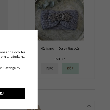
Hårband - Daisy ljusblå
onsering och för
t Spray
on om användarna,
169 kr
vill stänga av
INFO
KÖP
EJ
45%