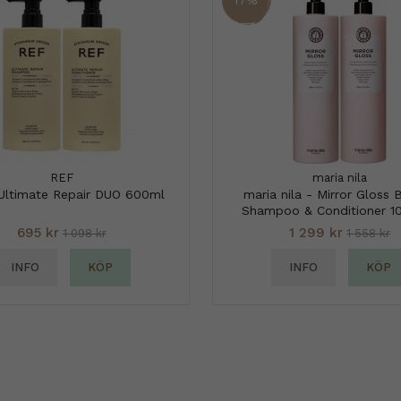
REF
maria nila
Ultimate Repair DUO 600ml
maria nila - Mirror Gloss 
Shampoo & Conditioner 1
695 kr
1 299 kr
1 098 kr
1 558 kr
INFO
KÖP
INFO
KÖP