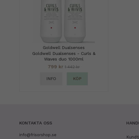
Goldwell Dualsenses
Goldwell Dualsenses - Curls &
Waves duo 1000ml
799 kr
1 442 kr
INFO
KÖP
KONTAKTA OSS
HAND
info@frisorshop.se
Kundt