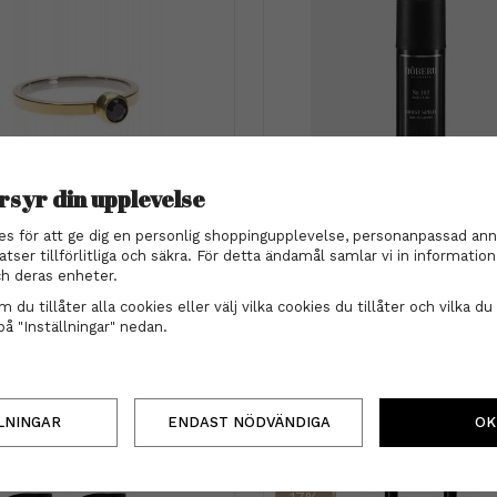
rsyr din upplevelse
ahl - Ring GT Bezel 18mm,
Nõberu of Sweden
es för att ge dig en personlig shoppingupplevelse, personanpassad ann
Black
Nõberu of Sweden - Boos
atser tillförlitliga och säkra. För detta ändamål samlar vi in informati
Dark 200ml
849 kr
h deras enheter.
249 kr
 du tillåter alla cookies eller välj vilka cookies du tillåter och vilka du 
INFO
KÖP
på "Inställningar" nedan.
INFO
KÖP
LNINGAR
ENDAST NÖDVÄNDIGA
OK
17%