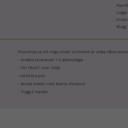
Köpvil
Logga 
Avtal
Blogg
Frisorshop.se ett noga utvalt sortiment av unika håraccesso
- Snabba leveranser 1-5 arbetsdagar
- FRI FRAKT över 700kr
- Alltid bra pris.
- Betala enkelt med Klarna checkout
- Trygg E-handel