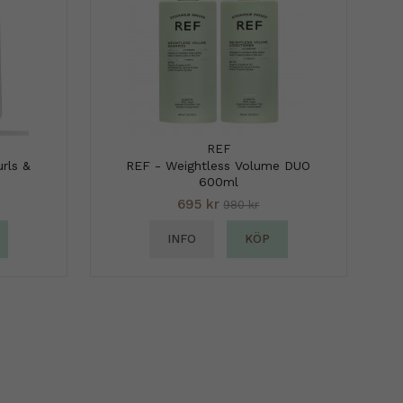
REF
rls &
REF - Weightless Volume DUO
600ml
695 kr
980 kr
INFO
KÖP