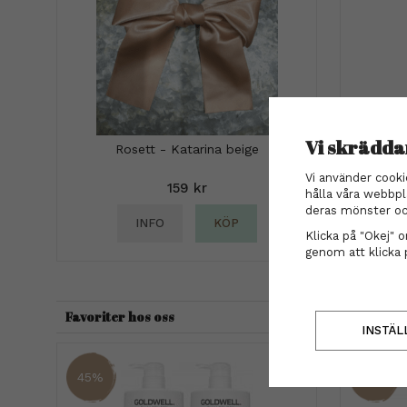
Vi skrädda
Rosett - Katarina beige
m
Vi använder cooki
159 kr
hålla våra webbpl
deras mönster oc
INFO
KÖP
Klicka på "Okej" om
genom att klicka 
Favoriter hos oss
INSTÄL
45%
37%