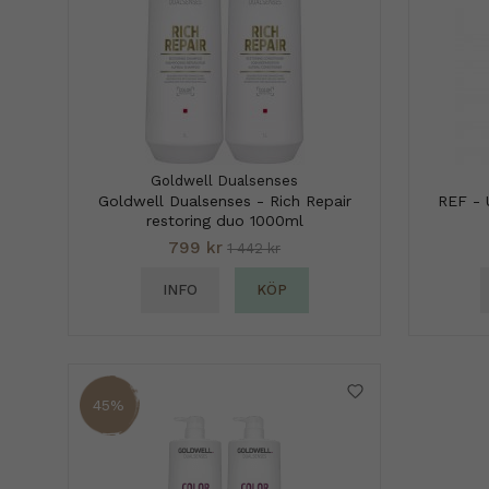
Goldwell Dualsenses
Goldwell Dualsenses - Rich Repair
REF - 
restoring duo 1000ml
799 kr
1 442 kr
INFO
KÖP
45%