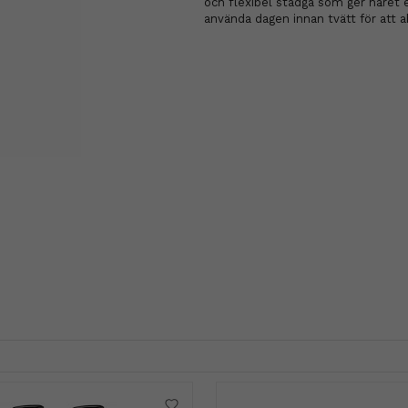
och flexibel stadga som ger håret e
använda dagen innan tvätt för att a