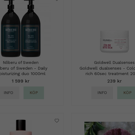
Nõberu of Sweden
Goldwell Dualsenses
beru of Sweden - Daily
Goldwell dualsenses - Colo
oisturizing duo 1000ml
rich 60sec treatment 2
1 599 kr
239 kr
INFO
KÖP
INFO
KÖP