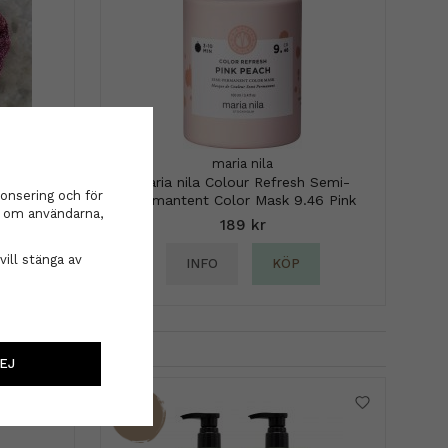
lila
maria nila
maria nila Colour Refresh Semi-
onsering och för
Permantent Color Mask 9.46 Pink
on om användarna,
Peach 100ml
189 kr
vill stänga av
INFO
KÖP
EJ
29%