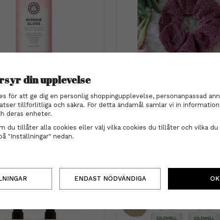
rsyr din upplevelse
maria nila
Scrunchie - Glitter rosa/
aria nila - Mirror Gloss
es för att ge dig en personlig shoppingupplevelse, personanpassad ann
Conditioner 300 ml
79 kr
atser tillförlitliga och säkra. För detta ändamål samlar vi in informati
345 kr
h deras enheter.
INFO
KÖP
 du tillåter alla cookies eller välj vilka cookies du tillåter och vilka du 
INFO
KÖP
på "Inställningar" nedan.
LNINGAR
ENDAST NÖDVÄNDIGA
OK
45%