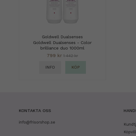
Goldwell Dualsenses
Goldwell Dualsenses - Color
brilliance duo 1000ml
799 kr
1 442 kr
INFO
KÖP
KONTAKTA OSS
HAND
info@frisorshop.se
Kundt
Köpvil