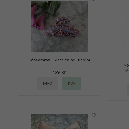
Hårklämma - Jessica multicolor
Nõ
M
159 kr
INFO
KÖP