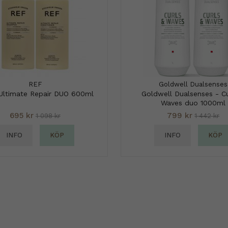
REF
Goldwell Dualsenses
Ultimate Repair DUO 600ml
Goldwell Dualsenses - Cu
Waves duo 1000ml
695 kr
799 kr
1 098 kr
1 442 kr
INFO
KÖP
INFO
KÖP