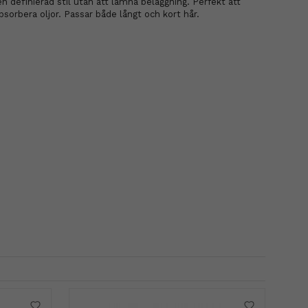
n definierad stil utan att lämna beläggning. Perfekt att
bsorbera oljor. Passar både långt och kort hår.