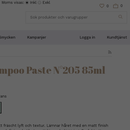
Moms visas:
Inkl
Exkl
0
0
Smycken
Kampanjer
Logga in
Kundtjänst
ampoo Paste N°205 85ml
rans
t fräscht lyft och textur. Lämnar håret med en matt finish