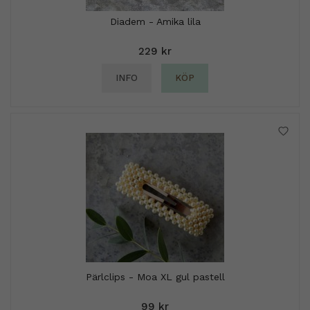
Diadem - Amika lila
229 kr
INFO
KÖP
Pärlclips - Moa XL gul pastell
99 kr