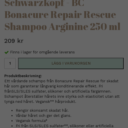
Schwarzkopf - BC
Bonacure Repair Rescue
Shampoo Arginine 250 ml
209 kr
Finns i lager för omgående leverans
LÄGG I VARUKORGEN
Produktbeskrivning:
Ett vårdande schampo från Bonacure Repair Rescue för skadat
hår som garanterar långvarig konditinerande effekt. Fri
frånSLS/SLES sulfater, silikoner och artificiella färgämnen.
Schampot återställer hårets inre styrka och elasticitet utan att
tynga ned håret. Vegansk** hårprodukt.
Rengör skonsamt skadat hår.
Vårdar håret och ger det glans.
Vegansk formula*
Fri från SLS/SLES sulfater**, silikoner eller artificiella