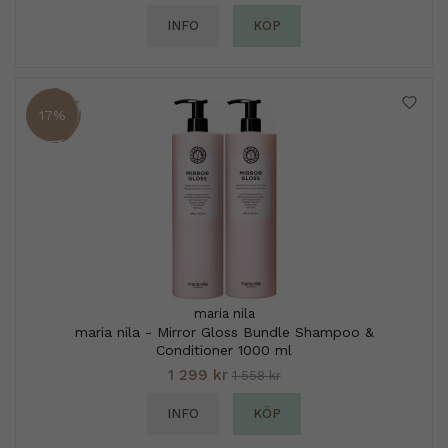
INFO
KÖP
17%
maria nila
maria nila - Mirror Gloss Bundle Shampoo &
Conditioner 1000 ml
1 299 kr
1 558 kr
INFO
KÖP