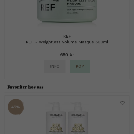
REF
REF - Weightless Volume Masque 500ml
650 kr
INFO
KÖP
Favoriter hos oss
45%