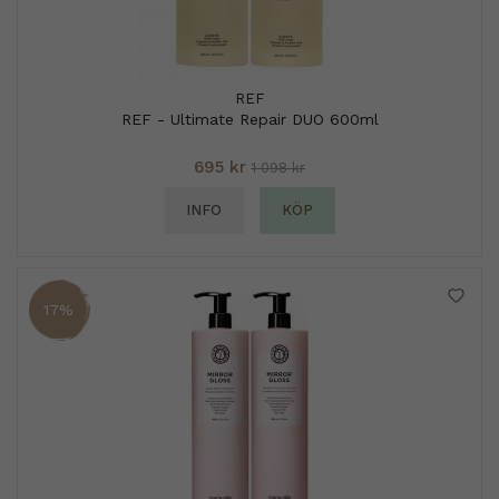
REF
REF - Ultimate Repair DUO 600ml
695 kr
1 098 kr
INFO
KÖP
17%