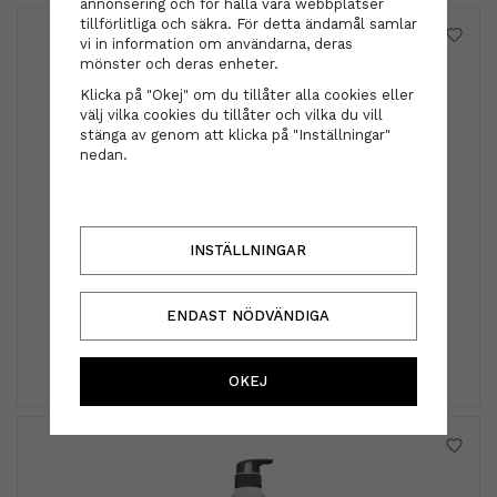
annonsering och för hålla våra webbplatser
tillförlitliga och säkra. För detta ändamål samlar
vi in information om användarna, deras
mönster och deras enheter.
Klicka på "Okej" om du tillåter alla cookies eller
välj vilka cookies du tillåter och vilka du vill
stänga av genom att klicka på "Inställningar"
nedan.
INSTÄLLNINGAR
Hårklämma - Liten lila
ENDAST NÖDVÄNDIGA
199 kr
INFO
KÖP
OKEJ