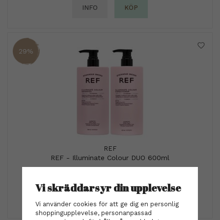
INFO
KÖP
29%
REF
REF - Illuminate Colour DUO 600ml
695 kr
980 kr
Vi skräddarsyr din upplevelse
INFO
KÖP
Vi använder cookies för att ge dig en personlig
shoppingupplevelse, personanpassad