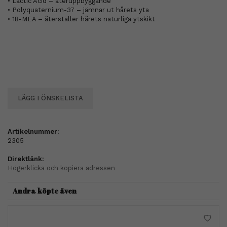
• Lactic Acid – återuppbyggande
• Polyquaternium-37 – jämnar ut hårets yta
• 18-MEA – återställer hårets naturliga ytskikt
LÄGG I ÖNSKELISTA
Artikelnummer:
2305
Direktlänk:
Högerklicka och kopiera adressen
Andra köpte även