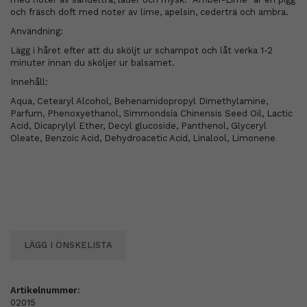
och fräsch doft med noter av lime, apelsin, cederträ och ambra.
Användning:
Lägg i håret efter att du sköljt ur schampot och låt verka 1-2
minuter innan du sköljer ur balsamet.
Innehåll:
Aqua, Cetearyl Alcohol, Behenamidopropyl Dimethylamine,
Parfum, Phenoxyethanol, Simmondsia Chinensis Seed Oil, Lactic
Acid, Dicaprylyl Ether, Decyl glucoside, Panthenol, Glyceryl
Oleate, Benzoic Acid, Dehydroacetic Acid, Linalool, Limonene
LÄGG I ÖNSKELISTA
Artikelnummer:
02015