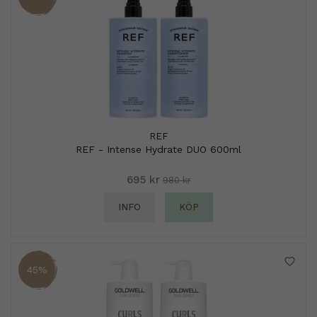
REF
REF - Intense Hydrate DUO 600ml
695 kr
980 kr
INFO
KÖP
45%