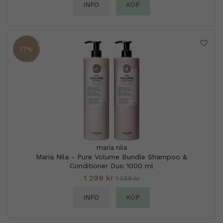
INFO
KÖP
17%
maria nila
Maria Nila - Pure Volume Bundle Shampoo &
Conditioner Duo 1000 ml
1 299 kr
1 558 kr
INFO
KÖP