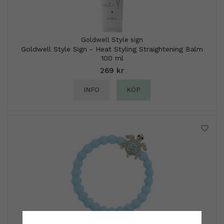
Goldwell Style sign
Goldwell Style Sign - Heat Styling Straightening Balm
100 ml
269 kr
INFO
KÖP