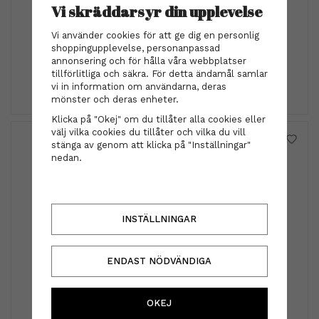
Vi skräddarsyr din upplevelse
by Eloise London
by Eloise London - Turtle Sky Blue
Vi använder cookies för att ge dig en personlig
shoppingupplevelse, personanpassad
89 kr
annonsering och för hålla våra webbplatser
tillförlitliga och säkra. För detta ändamål samlar
INFO
KÖP
vi in information om användarna, deras
mönster och deras enheter.
Klicka på "Okej" om du tillåter alla cookies eller
välj vilka cookies du tillåter och vilka du vill
stänga av genom att klicka på "Inställningar"
nedan.
INSTÄLLNINGAR
ENDAST NÖDVÄNDIGA
by Eloise London
by Eloise London - Diamante Bubble Heart Cherry
OKEJ