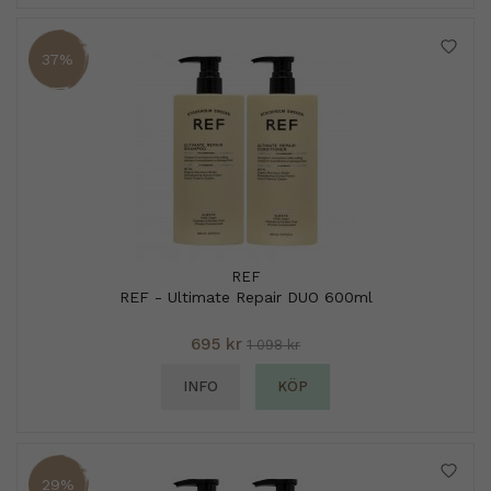
37%
REF
REF - Ultimate Repair DUO 600ml
695 kr
1 098 kr
INFO
KÖP
29%