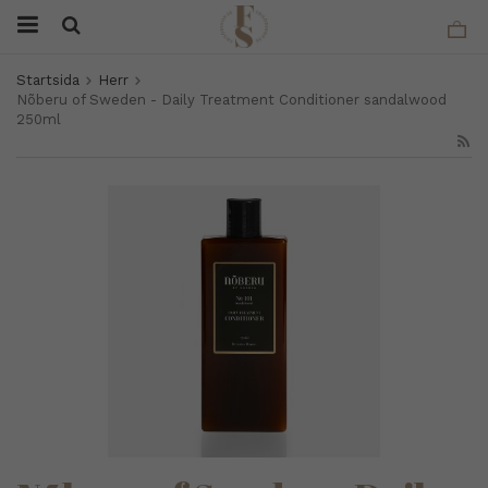
Startsida
Herr
Nõberu of Sweden - Daily Treatment Conditioner sandalwood
250ml