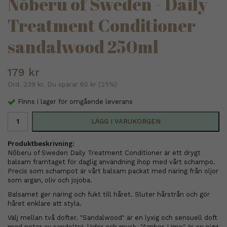
Nõberu of Sweden - Daily
Treatment Conditioner
sandalwood 250ml
179 kr
Ord.
239 kr
. Du sparar
60 kr
(
25
%)
Finns i lager för omgående leverans
LÄGG I VARUKORGEN
Produktbeskrivning:
Nõberu of Sweden Daily Treatment Conditioner är ett drygt
balsam framtaget för daglig användning ihop med vårt schampo.
Precis som schampot är vårt balsam packat med näring från oljor
som argan, oliv och jojoba.
Balsamet ger näring och fukt till håret. Sluter hårstrån och gör
håret enklare att styla.
Välj mellan två dofter. "Sandalwood" är en lyxig och sensuell doft
med noter av sandelträ, läder och mysk. "Amber-Lime" är en pigg