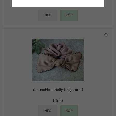
89 kr
INFO
KÖP
Scrunchie - Nelly beige bred
119 kr
INFO
KÖP