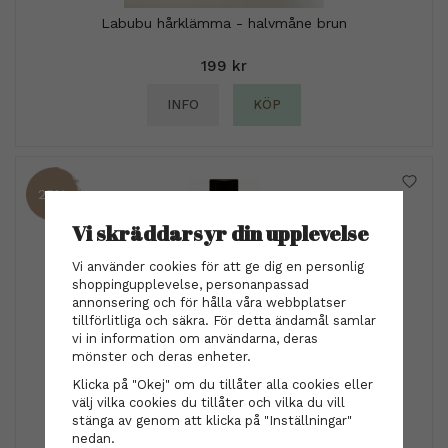
Labubu hårklämma - halvmåne brun
199 kr
INFO
KÖP
25%
Vi skräddarsyr din upplevelse
Vi använder cookies för att ge dig en personlig
shoppingupplevelse, personanpassad
annonsering och för hålla våra webbplatser
tillförlitliga och säkra. För detta ändamål samlar
vi in information om användarna, deras
mönster och deras enheter.
Klicka på "Okej" om du tillåter alla cookies eller
Nõberu of Sweden
välj vilka cookies du tillåter och vilka du vill
Nõberu of Sweden - Thickening Volume Conditioner
stänga av genom att klicka på "Inställningar"
250 ml
nedan.