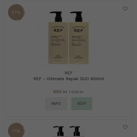
37%
REF
REF - Ultimate Repair DUO 600ml
695 kr
1 098 kr
INFO
KÖP
17%