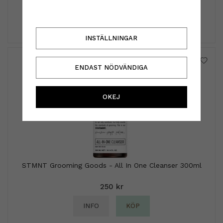
179 kr
239 kr
INFO
KÖP
INSTÄLLNINGAR
ENDAST NÖDVÄNDIGA
OKEJ
STMNT Grooming Goods - All In One Cleanser 300ml
250 kr
INFO
KÖP