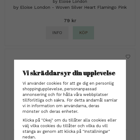
by Eloise London
by Eloise London - Woven Silver Heart Flamingo Pink
79 kr
INFO
KÖP
Vi skräddarsyr din upplevelse
Vi använder cookies för att ge dig en personlig
shoppingupplevelse, personanpassad
annonsering och för hålla våra webbplatser
tillförlitliga och säkra. För detta ändamål samlar
vi in information om användarna, deras
mönster och deras enheter.
Klicka på "Okej" om du tillåter alla cookies eller
Authentic Beauty Concept
välj vilka cookies du tillåter och vilka du vill
Authentic Beauty Concept - Indulging Fluid Oil 100ml
stänga av genom att klicka på "Inställningar"
nedan.