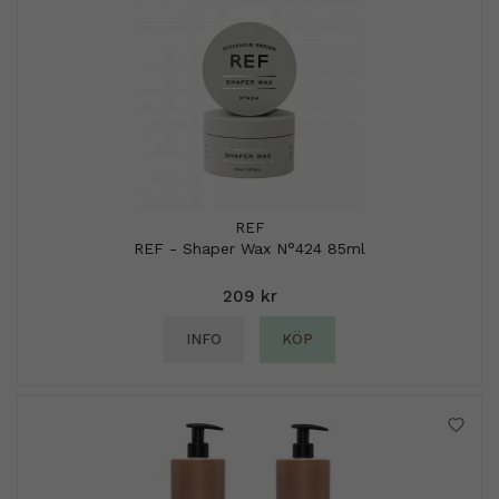
REF
REF - Shaper Wax N°424 85ml
209 kr
INFO
KÖP