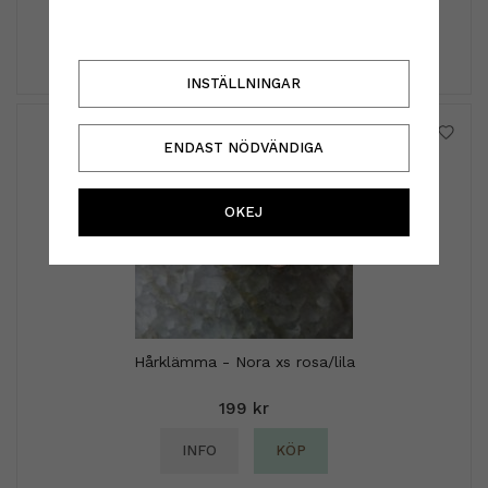
440 kr
INFO
KÖP
INSTÄLLNINGAR
ENDAST NÖDVÄNDIGA
OKEJ
Hårklämma - Nora xs rosa/lila
199 kr
INFO
KÖP