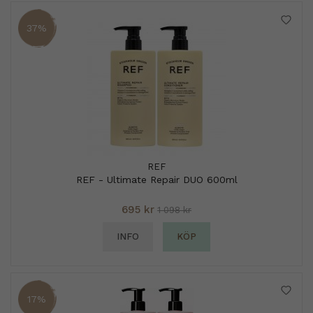
37%
REF
REF - Ultimate Repair DUO 600ml
695 kr
1 098 kr
INFO
KÖP
17%