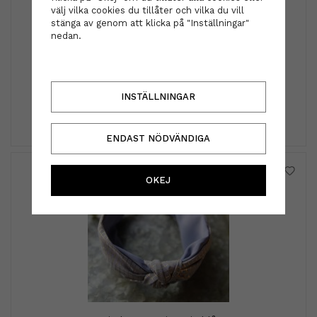
välj vilka cookies du tillåter och vilka du vill
stänga av genom att klicka på "Inställningar"
nedan.
Omniblonde
Omniblonde - Magically Transforming Tomato
Retreatment 40ml
149 kr
INSTÄLLNINGAR
INFO
KÖP
ENDAST NÖDVÄNDIGA
OKEJ