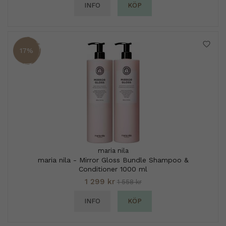
INFO
KÖP
17%
maria nila
maria nila - Mirror Gloss Bundle Shampoo &
Conditioner 1000 ml
1 299 kr
1 558 kr
INFO
KÖP