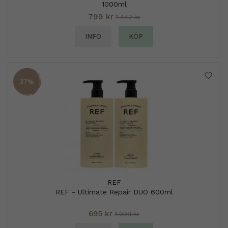
1000ml
799 kr
1 442 kr
INFO
KÖP
37%
REF
REF - Ultimate Repair DUO 600ml
695 kr
1 098 kr