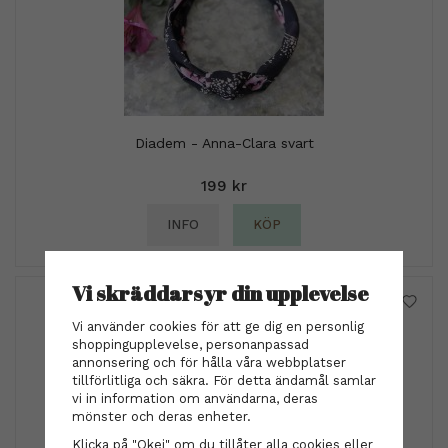
Diadem - Anna-Clara svart
199 kr
INFO
KÖP
Vi skräddarsyr din upplevelse
Vi använder cookies för att ge dig en personlig
shoppingupplevelse, personanpassad
annonsering och för hålla våra webbplatser
tillförlitliga och säkra. För detta ändamål samlar
vi in information om användarna, deras
mönster och deras enheter.
Klicka på "Okej" om du tillåter alla cookies eller