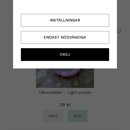
INFO
KÖP
INSTÄLLNINGAR
ENDAST NÖDVÄNDIGA
OKEJ
Hårsnodden - Light purple
29 kr
INFO
KÖP