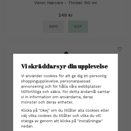
Vision Haircare - Thicker 150 ml
249 kr
INFO
KÖP
Vi skräddarsyr din upplevelse
Vi använder cookies för att ge dig en personlig
shoppingupplevelse, personanpassad
annonsering och för hålla våra webbplatser
tillförlitliga och säkra. För detta ändamål samlar
vi in information om användarna, deras
mönster och deras enheter.
Klicka på "Okej" om du tillåter alla cookies eller
Hjärtligt
välj vilka cookies du tillåter och vilka du vill
Stiligt face beard oil 50ml
stänga av genom att klicka på "Inställningar"
nedan.
189 kr