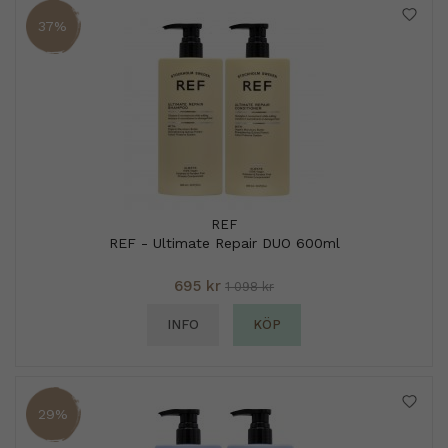
37%
REF
REF - Ultimate Repair DUO 600ml
695 kr
1 098 kr
INFO
KÖP
29%