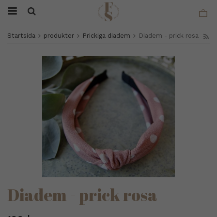
Startsida
produkter
Prickiga diadem
Diadem - prick rosa
Diadem - prick rosa