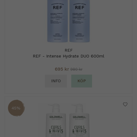
REF
REF - Intense Hydrate DUO 600ml
695 kr
980 kr
INFO
KÖP
45%