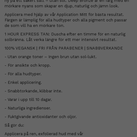
hy på ett säkert sätt – utan sol. Deep Bronze är en färg med en
mörkare nyans som skapar en djup, naturlig och jämn look.
Applicera med hjälp av vår Application Mitt för bästa resultat.
Färgen är lämplig för alla hudtyper och alla pigment och passar
de som vill ha en mörkare ton.
1 HOUR EXPRESS TAN: Duscha efter en timme för en naturlig
solbränna. Låt verka längre för ett mer intensivt resultat.
100% VEGANSK | FRI FRÅN PARABENER | SNABBVERKANDE
- Utan orange toner – Ingen brun utan sol-lukt.
- För ansikte och kropp.
- För alla hudtyper.
- Enkel applicering.
- Snabbtorkande, klibbar inte.
- Varar i upp till 10 dagar.
- Naturliga ingredienser.
- Fuktgivande antioxidanter och oljor.
Så gör du:
Applicera på ren, exfolierad hud med vår