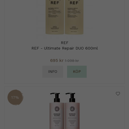
REF
REF - Ultimate Repair DUO 600ml
695 kr
1 098 kr
INFO
KÖP
17%