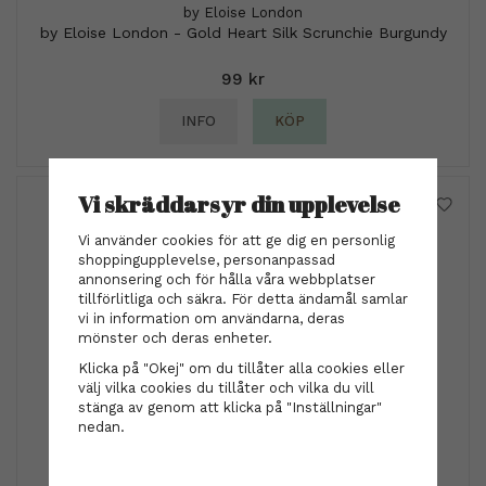
by Eloise London
by Eloise London - Gold Heart Silk Scrunchie Burgundy
99 kr
INFO
KÖP
Vi skräddarsyr din upplevelse
Vi använder cookies för att ge dig en personlig
shoppingupplevelse, personanpassad
annonsering och för hålla våra webbplatser
tillförlitliga och säkra. För detta ändamål samlar
vi in information om användarna, deras
mönster och deras enheter.
Klicka på "Okej" om du tillåter alla cookies eller
välj vilka cookies du tillåter och vilka du vill
stänga av genom att klicka på "Inställningar"
nedan.
Hårklämma - Lovisa rosa
125 kr