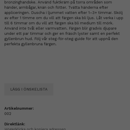
bronzinghandske. Använd fuktkräm på torra områden som
händer, armbågar, knän och fötter. Tvätta händerna efter
appliceringen. Duscha i ljummet vatten efter 1–3+ timmar. Skölj
av efter 1 timme om du vill att färgen ska bli ljus. Låt verka i upp
till 6 timmar om du vill att färgen ska bli medium till mörk.
Använd inte tvål eller varmvatten. Färgen blir gradvis djupare
under ett par timmar och ger en fräsch lyster samt en perfekt
gyllenbrun hud. Följ vår steg-för-steg-guide för att uppnå den
perfekta gyllenbruna färgen.
LÄGG I ÖNSKELISTA
Artikelnummer:
002
Direktlänk:
Högerklicka och kopiera adressen