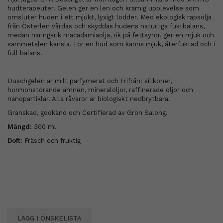
hudterapeuter. Gelen ger en len och krämig upplevelse som
omsluter huden i ett mjukt, lyxigt lödder. Med ekologisk rapsolja
från Österlen vårdas och skyddas hudens naturliga fuktbalans,
medan näringsrik macadamiaolja, rik på fettsyror, ger en mjuk och
sammetslen känsla. För en hud som känns mjuk, återfuktad och i
full balans.
Duschgelen är milt parfymerat och Frifrån: silikoner,
hormonstörande ämnen, mineraloljor, raffinerade oljor och
nanopartiklar. Alla råvaror är biologiskt nedbrytbara.
Granskad, godkänd och Certifierad av Grön Salong.
Mängd:
300 ml
Doft:
Fräsch och fruktig
LÄGG I ÖNSKELISTA