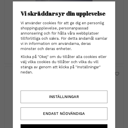
Vi skräddarsyr din upplevelse
Vi använder cookies för att ge dig en personlig
Schwarzkopf
shoppingupplevelse, personanpassad
Schwarzkopf - BLONDME Purple Mask 200 ml
annonsering och för hålla våra webbplatser
tillförlitliga och säkra. För detta ändamål samlar
339 kr
vi in information om användarna, deras
mönster och deras enheter.
INFO
KÖP
Klicka på "Okej" om du tillåter alla cookies eller
välj vilka cookies du tillåter och vilka du vill
stänga av genom att klicka på "Inställningar"
nedan.
INSTÄLLNINGAR
ENDAST NÖDVÄNDIGA