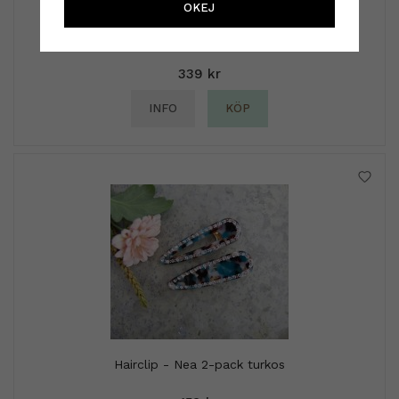
OKEJ
Authentic Beauty Concept
Authentic Beauty Concept - Solid Pomade 85ml
339 kr
INFO
KÖP
Hairclip - Nea 2-pack turkos