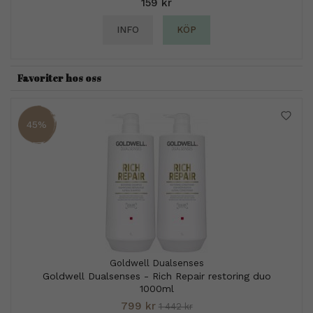
159 kr
INFO
KÖP
Favoriter hos oss
45%
Goldwell Dualsenses
Goldwell Dualsenses - Rich Repair restoring duo
1000ml
799 kr
1 442 kr