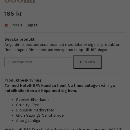
185 kr
Finns ej i lagret
Bevaka produkt
Ange din e-postadress nedan så meddelar vi dig när produkten
finns i lager! Din e-postadress sparas i upp till 180 dagar.
BEVAKA
Produktbeskrivning:
Ta med Hotell-SPA känslan hem! Nu finns äntligen vår nya
hotellkollektion att köpa med sig hem.
Svensktillverkade
Cruelty-Free
Biologisk Nedbrytbar
Grön Salongs Certifierade
Allergivänliga
Hjärtligt® SPA Duschgel är framtagen tillsammans med VANNS