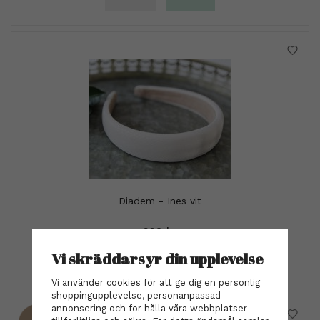
Diadem - Ines vit
229 kr
Vi skräddarsyr din upplevelse
INFO
KÖP
Vi använder cookies för att ge dig en personlig
shoppingupplevelse, personanpassad
annonsering och för hålla våra webbplatser