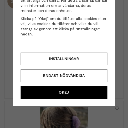
tillförlitliga och säkra. För detta ändamål samlar
25%
vi in information om användarna, deras
mönster och deras enheter.
Klicka på "Okej" om du tillåter alla cookies eller
välj vilka cookies du tillåter och vilka du vill
stänga av genom att klicka på "Inställningar"
nedan.
Nõberu of Sweden
INSTÄLLNINGAR
Nõberu of Sweden - Shower Cream Tobacco Vanilla
250 ml
179 kr
ENDAST NÖDVÄNDIGA
239 kr
INFO
KÖP
OKEJ