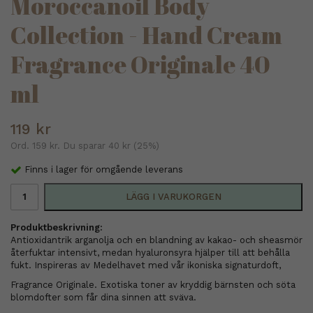
Moroccanoil Body
Collection - Hand Cream
Fragrance Originale 40
ml
119 kr
Ord.
159 kr
. Du sparar
40 kr
(
25
%)
Finns i lager för omgående leverans
LÄGG I VARUKORGEN
Produktbeskrivning:
Antioxidantrik arganolja och en blandning av kakao- och sheasmör
återfuktar intensivt, medan hyaluronsyra hjälper till att behålla
fukt. Inspireras av Medelhavet med vår ikoniska signaturdoft,
Fragrance Originale. Exotiska toner av kryddig bärnsten och söta
blomdofter som får dina sinnen att sväva.