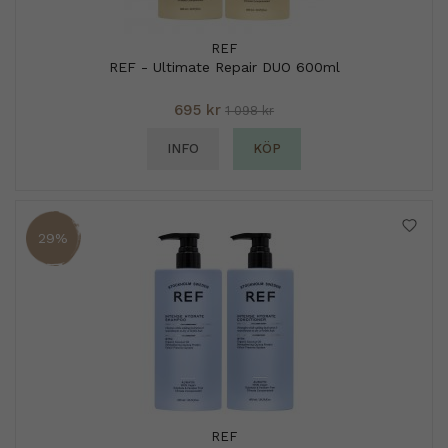
REF
REF - Ultimate Repair DUO 600ml
695 kr
1 098 kr
INFO
KÖP
29%
REF