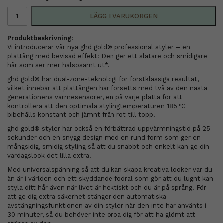
LÄGG I VARUKORGEN
Produktbeskrivning:
Vi introducerar vår nya ghd gold® professional styler – en
plattång med bevisad effekt: Den ger ett slätare och smidigare
hår som ser mer hälsosamt ut*.
ghd gold® har dual-zone-teknologi för förstklassiga resultat,
vilket innebär att plattången har försetts med två av den nästa
generationens värmesensorer, en på varje platta för att
kontrollera att den optimala stylingtemperaturen 185 ºC
bibehålls konstant och jämnt från rot till topp.
ghd gold® styler har också en förbättrad uppvärmningstid på 25
sekunder och en snygg design med en rund form som ger en
mångsidig, smidig styling så att du snabbt och enkelt kan ge din
vardagslook det lilla extra.
Med universalspänning så att du kan skapa kreativa looker var du
än är i världen och ett skyddande fodral som gör att du lugnt kan
styla ditt hår även när livet är hektiskt och du är på språng. För
att ge dig extra säkerhet stänger den automatiska
avstängningsfunktionen av din styler när den inte har använts i
30 minuter, så du behöver inte oroa dig för att ha glömt att