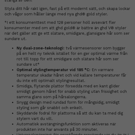
stänga av den!
Styla ditt hår rakt igen, fast på ett modernt sätt, och skapa lockar
och vågor som håller länge med nya ghd® gold styler.
*I ett konsumenttest med 128 personer höll avsevärt fler
konsumenter med om att ghd gold® är bättre än ghd V® styler
när det gäller att ge ett slätare, smidigare, glansigare hår som ser
sundare ut.
Ny dual-zone-teknologi:
två värmesensorer som bygger
på en helt ny teknik istället för en ger optimal värme från
rot till topp för ett smidigare och slätare hår som ser
sundare ut*
Optimal stylingtemperatur vid 185 °C:
En varmare
temperatur skadar håret och vid kallare temperaturer får
du inte ett optimalt stylingresultat.
Smidiga, flytande plattor försedda med en kant glider
smidigt genom håret för snabb styling utan frissighet och
samma glans som på hårsalongerna.
Snygg design med rundad form för mångsidig, smidigt
styling som går snabbt och enkelt.
Skyddande fodral för plattorna så att du kan ta med dig
stylern vart du vill.
Automatisk avstängningsfunktion som aktiveras när
produkten inte har använts på 30 minuter.
Universalspänning: för enastående prestanda var du än är i