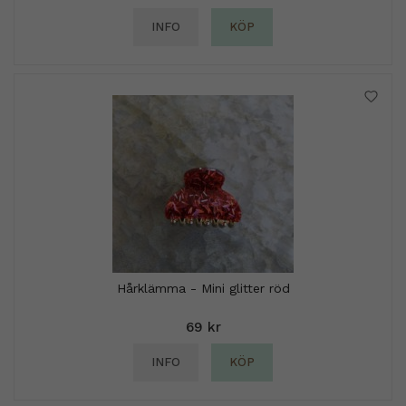
INFO
KÖP
Hårklämma - Mini glitter röd
69 kr
INFO
KÖP