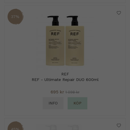
37%
REF
REF - Ultimate Repair DUO 600ml
695 kr
1 098 kr
INFO
KÖP
45%