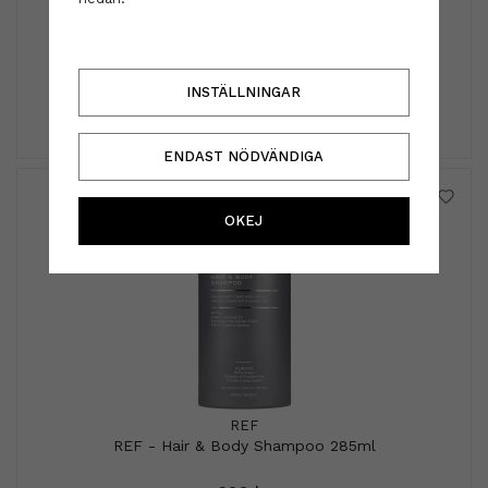
by Eloise London
by Eloise London - Metallic silver star light blue
59 kr
INSTÄLLNINGAR
INFO
KÖP
ENDAST NÖDVÄNDIGA
OKEJ
REF
REF - Hair & Body Shampoo 285ml