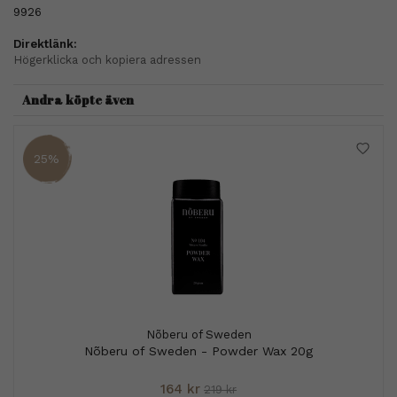
9926
Direktlänk:
Högerklicka och kopiera adressen
Andra köpte även
25%
Nõberu of Sweden
Nõberu of Sweden - Powder Wax 20g
164 kr
219 kr