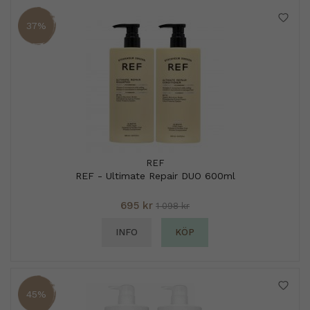
37%
REF
REF - Ultimate Repair DUO 600ml
695 kr
1 098 kr
INFO
KÖP
45%