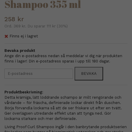
Shampoo 355 ml
258 kr
Ord.
369 kr
. Du sparar
111 kr
(
30
%)
Finns ej i lagret
Bevaka produkt
Ange din e-postadress nedan så meddelar vi dig när produkten
finns i lager! Din e-postadress sparas i upp till 180 dagar.
BEVAKA
Produktbeskrivning:
Detta krämiga, lätt löddrande schampo är milt rengörande och
vårdande – för fräscha, definierade lockar direkt från duschen.
Börja förvandla lockarna så att de ser friskare ut efter en tvätt.
Ger överlägsen utredande effekt utan att tynga ned. Gör
lockarna starkare och mer definierade.
Living Proof Curl Shampoo ingår i den banbrytande produktserien