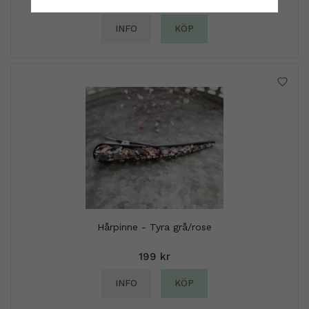
289 kr
INFO
KÖP
Hårpinne - Tyra grå/rose
199 kr
INFO
KÖP