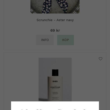
Scrunchie - Aster navy
69 kr
INFO
KÖP