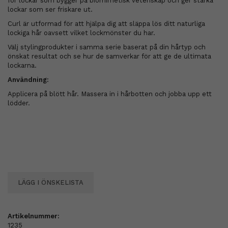
för lockar som bygger på biomimetisk vetenskap och ger starka
lockar som ser friskare ut.
Curl är utformad för att hjälpa dig att släppa lös ditt naturliga
lockiga hår oavsett vilket lockmönster du har.
Välj stylingprodukter i samma serie baserat på din hårtyp och
önskat resultat och se hur de samverkar för att ge de ultimata
lockarna.
Användning:
Applicera på blött hår. Massera in i hårbotten och jobba upp ett
lödder.
LÄGG I ÖNSKELISTA
Artikelnummer:
1235