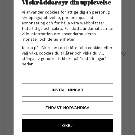
Vi skräddarsyr din upplevelse
BHBD
BHBD - Conditioner 300ml
Vi använder cookies för att ge dig en personlig
shoppingupplevelse, personanpassad
299 kr
annonsering och för hålla våra webbplatser
tillförlitliga och säkra. För detta ändamål samlar
INFO
KÖP
vi in information om användarna, deras
mönster och deras enheter.
Klicka på "Okej" om du tillåter alla cookies eller
välj vilka cookies du tillåter och vilka du vill
stänga av genom att klicka på "Inställningar"
nedan.
INSTÄLLNINGAR
ENDAST NÖDVÄNDIGA
Lanza
Lanza - Keratin Healing Oil Finishing Spray 350 ml
OKEJ