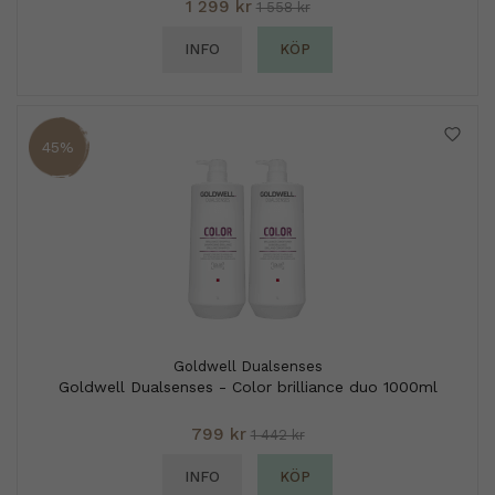
1 299 kr
1 558 kr
INFO
KÖP
45%
Goldwell Dualsenses
Goldwell Dualsenses - Color brilliance duo 1000ml
799 kr
1 442 kr
INFO
KÖP