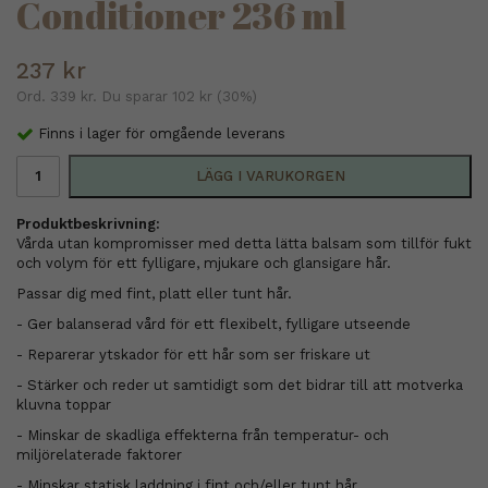
Conditioner 236 ml
237 kr
Ord.
339 kr
. Du sparar
102 kr
(
30
%)
Finns i lager för omgående leverans
LÄGG I VARUKORGEN
Produktbeskrivning:
Vårda utan kompromisser med detta lätta balsam som tillför fukt
och volym för ett fylligare, mjukare och glansigare hår.
Passar dig med fint, platt eller tunt hår.
- Ger balanserad vård för ett flexibelt, fylligare utseende
- Reparerar ytskador för ett hår som ser friskare ut
- Stärker och reder ut samtidigt som det bidrar till att motverka
kluvna toppar
- Minskar de skadliga effekterna från temperatur- och
miljörelaterade faktorer
- Minskar statisk laddning i fint och/eller tunt hår