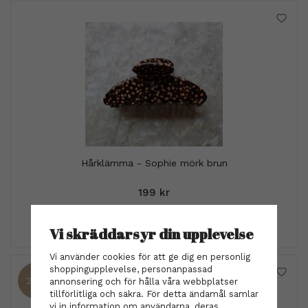
Hårklämma - Sophie mörk brun
199 kr
INFO
KÖP
Vi skräddarsyr din upplevelse
Vi använder cookies för att ge dig en personlig
shoppingupplevelse, personanpassad
25%
annonsering och för hålla våra webbplatser
tillförlitliga och säkra. För detta ändamål samlar
vi in information om användarna, deras