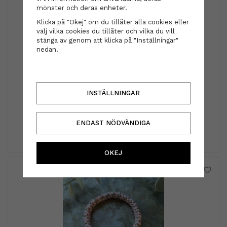
mönster och deras enheter.
Klicka på "Okej" om du tillåter alla cookies eller
välj vilka cookies du tillåter och vilka du vill
stänga av genom att klicka på "Inställningar"
nedan.
Björk
Björk - LOCKAR Curl Defining Conditioner 250 ml
INSTÄLLNINGAR
202 kr
269 kr
ENDAST NÖDVÄNDIGA
INFO
KÖP
OKEJ