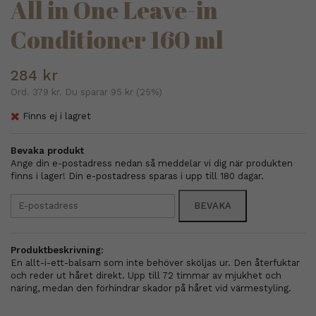
All in One Leave-in
Conditioner 160 ml
284 kr
Ord.
379 kr
. Du sparar
95 kr
(
25
%)
Finns ej i lagret
Bevaka produkt
Ange din e-postadress nedan så meddelar vi dig när produkten
finns i lager! Din e-postadress sparas i upp till 180 dagar.
BEVAKA
Produktbeskrivning:
En allt-i-ett-balsam som inte behöver sköljas ur. Den återfuktar
och reder ut håret direkt. Upp till 72 timmar av mjukhet och
näring, medan den förhindrar skador på håret vid värmestyling.