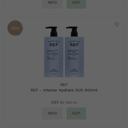
INFO
KÖP
29%
REF
REF - Intense Hydrate DUO 600ml
695 kr
980 kr
INFO
KÖP