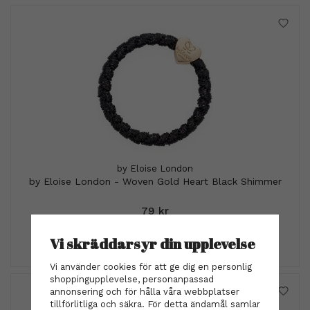
by Eloise London
by Eloise London - Woven Gold Heart Black Shimmer
79 kr
INFO
KÖP
Vi skräddarsyr din upplevelse
Vi använder cookies för att ge dig en personlig
shoppingupplevelse, personanpassad
annonsering och för hålla våra webbplatser
tillförlitliga och säkra. För detta ändamål samlar