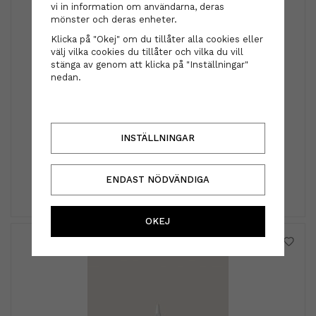
vi in information om användarna, deras
mönster och deras enheter.
Klicka på "Okej" om du tillåter alla cookies eller
välj vilka cookies du tillåter och vilka du vill
stänga av genom att klicka på "Inställningar"
nedan.
Diadem - Karin rutig vit
INSTÄLLNINGAR
229 kr
ENDAST NÖDVÄNDIGA
INFO
KÖP
OKEJ