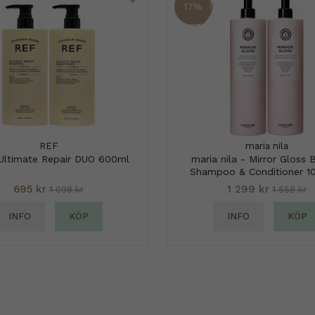
17%
REF
maria nila
Ultimate Repair DUO 600ml
maria nila - Mirror Gloss 
Shampoo & Conditioner 1
695 kr
1 299 kr
1 098 kr
1 558 kr
INFO
KÖP
INFO
KÖP