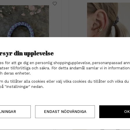
rsyr din upplevelse
es för att ge dig en personlig shoppingupplevelse, personanpassad ann
den - Light blue / lavendel
Ear cuff - Stjärna gu
atser tillförlitliga och säkra. För detta ändamål samlar vi in informati
h deras enheter.
29 kr
169 kr
 du tillåter alla cookies eller välj vilka cookies du tillåter och vilka du 
på "Inställningar" nedan.
INFO
KÖP
INFO
KÖP
LNINGAR
ENDAST NÖDVÄNDIGA
OK