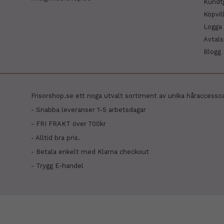
Kundt
Köpvil
Logga 
Avtal
Blogg
Frisorshop.se ett noga utvalt sortiment av unika håraccesso
- Snabba leveranser 1-5 arbetsdagar
- FRI FRAKT över 700kr
- Alltid bra pris.
- Betala enkelt med Klarna checkout
- Trygg E-handel