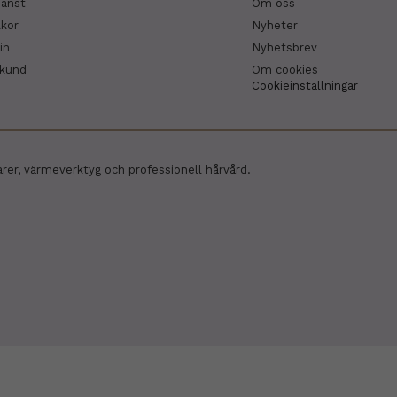
jänst
Om oss
lkor
Nyheter
in
Nyhetsbrev
skund
Om cookies
Cookieinställningar
arer, värmeverktyg och professionell hårvård.