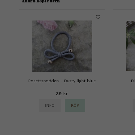
Andra köpte även
Rosettsnodden - Dusty light blue
D
39 kr
INFO
KÖP