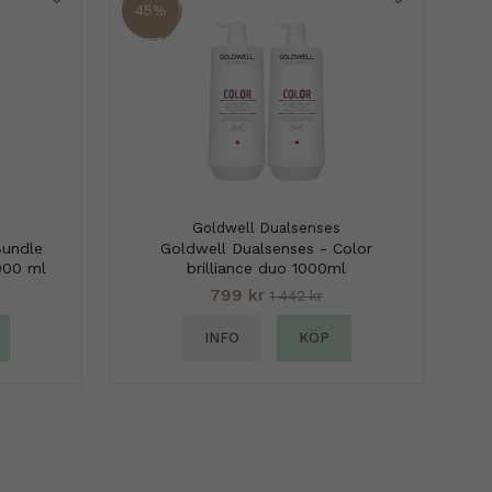
45%
Goldwell Dualsenses
Bundle
Goldwell Dualsenses - Color
000 ml
brilliance duo 1000ml
799 kr
1 442 kr
INFO
KÖP