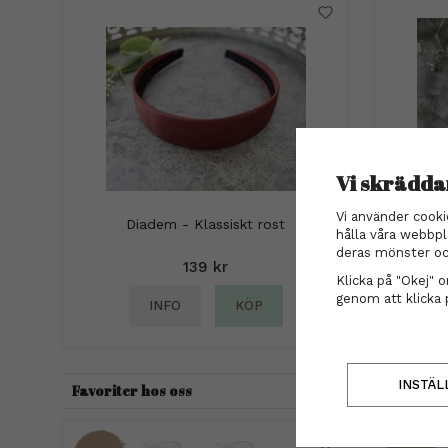
Vi skrädda
Vi använder cooki
Diadem - Klassiskt rost
Hårsnod
hålla våra webbpl
deras mönster oc
139 kr
Klicka på "Okej" om
genom att klicka 
INFO
KÖP
INSTÄL
Favoriter hos oss