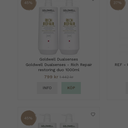
45%
37%
Goldwell Dualsenses
Goldwell Dualsenses - Rich Repair
REF - 
restoring duo 1000ml
799 kr
1 442 kr
INFO
KÖP
45%