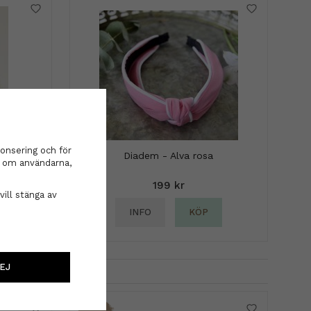
onsering och för
ld
Diadem - Alva rosa
on om användarna,
199 kr
vill stänga av
INFO
KÖP
EJ