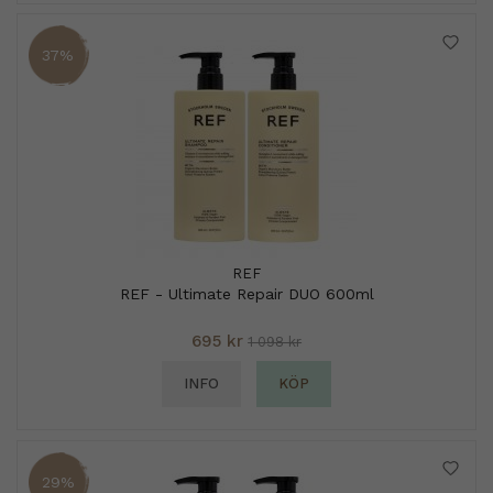
37%
REF
REF - Ultimate Repair DUO 600ml
695 kr
1 098 kr
INFO
KÖP
29%