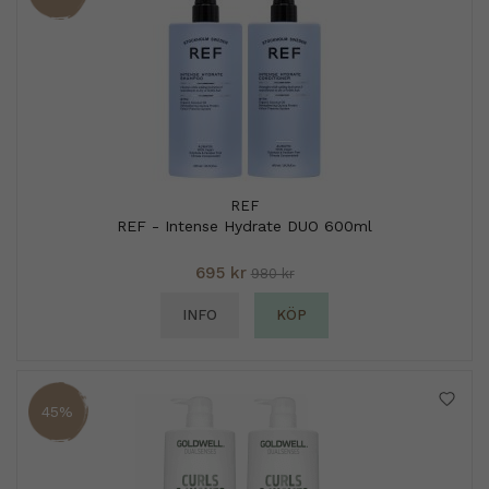
REF
REF - Intense Hydrate DUO 600ml
695 kr
980 kr
INFO
KÖP
45%