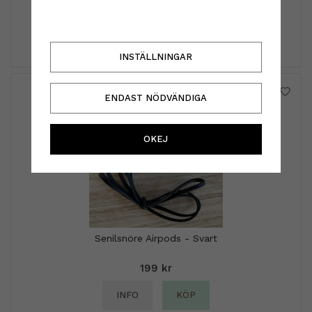
89 kr
INFO
KÖP
INSTÄLLNINGAR
ENDAST NÖDVÄNDIGA
OKEJ
Senilsnöre Airpods - Svart
199 kr
INFO
KÖP