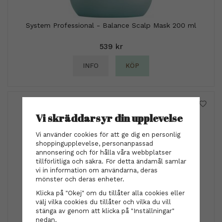
System Professional - Balance Scalp Mask 200 ml
539 kr
INFO
KÖP
Vi skräddarsyr din upplevelse
Vi använder cookies för att ge dig en personlig
shoppingupplevelse, personanpassad
annonsering och för hålla våra webbplatser
tillförlitliga och säkra. För detta ändamål samlar
vi in information om användarna, deras
mönster och deras enheter.
Klicka på "Okej" om du tillåter alla cookies eller
välj vilka cookies du tillåter och vilka du vill
Hairclip - Molly peach/rose
stänga av genom att klicka på "Inställningar"
nedan.