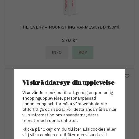
THE EVERY - NOURISHING VÄRMESKYDD 150ml
270 kr
INFO
KÖP
Vi skräddarsyr din upplevelse
Vi använder cookies för att ge dig en personlig
shoppingupplevelse, personanpassad
annonsering och för hålla våra webbplatser
tillförlitliga och säkra. För detta ändamål samlar
vi in information om användarna, deras
mönster och deras enheter.
Klicka på "Okej" om du tillåter alla cookies eller
välj vilka cookies du tillåter och vilka du vill