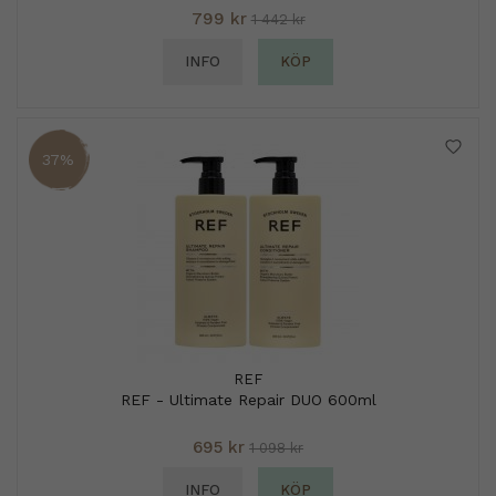
799 kr
1 442 kr
INFO
KÖP
37%
REF
REF - Ultimate Repair DUO 600ml
695 kr
1 098 kr
INFO
KÖP