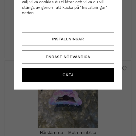
välj vilka cookies du tillåter och vilka du vill
stänga av genom att klicka på "Inställningar"
nedan.
Schwarzkopf - OSiS Super Shield 300 ml
235 kr
INSTÄLLNINGAR
INFO
KÖP
ENDAST NÖDVÄNDIGA
OKEJ
Hårklämma - Moln mint/lila