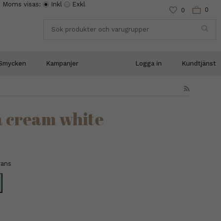
Moms visas:
Inkl
Exkl
0
0
Smycken
Kampanjer
Logga in
Kundtjänst
a cream white
rans