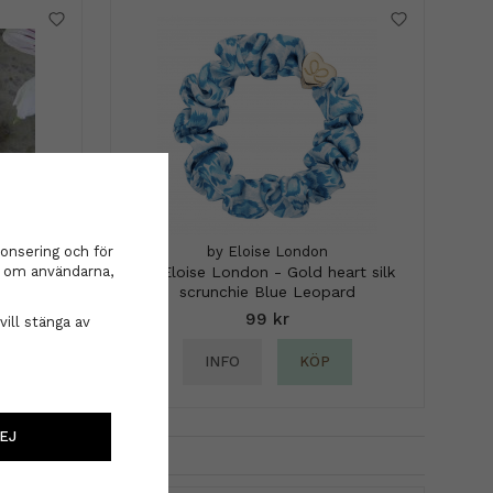
onsering och för
by Eloise London
on om användarna,
by Eloise London - Gold heart silk
scrunchie Blue Leopard
99 kr
vill stänga av
INFO
KÖP
EJ