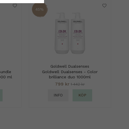
45%
Goldwell Dualsenses
Bundle
Goldwell Dualsenses - Color
000 ml
brilliance duo 1000ml
799 kr
1 442 kr
INFO
KÖP