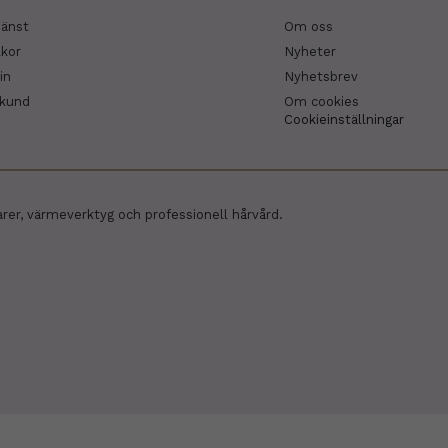
jänst
Om oss
lkor
Nyheter
in
Nyhetsbrev
skund
Om cookies
Cookieinställningar
arer, värmeverktyg och professionell hårvård.