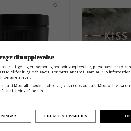
rsyr din upplevelse
es för att ge dig en personlig shoppingupplevelse, personanpassad ann
 Grooming Goods - Shine
Hairclip - Kiss
atser tillförlitliga och säkra. För detta ändamål samlar vi in informati
Paste 100ml
h deras enheter.
285 kr
99 kr
 du tillåter alla cookies eller välj vilka cookies du tillåter och vilka du 
på "Inställningar" nedan.
INFO
KÖP
INFO
KÖP
LNINGAR
ENDAST NÖDVÄNDIGA
OK