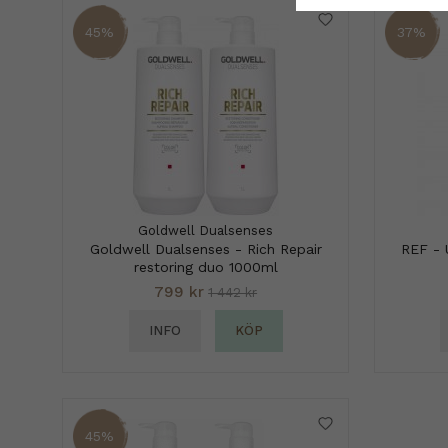
45%
37%
Goldwell Dualsenses
Goldwell Dualsenses - Rich Repair
REF - 
restoring duo 1000ml
799 kr
1 442 kr
INFO
KÖP
45%