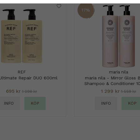
17%
REF
maria nila
Ultimate Repair DUO 600ml
maria nila - Mirror Gloss 
Shampoo & Conditioner 1
695 kr
1 299 kr
1 098 kr
1 558 kr
INFO
KÖP
INFO
KÖP