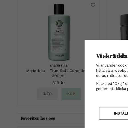
Vi skrädda
Vi använder cooki
maria nila
STMNT
hålla våra webbpl
Maria Nila - True Soft Conditioner
deras mönster oc
300 ml
319 kr
Klicka på "Okej" om
genom att klicka 
INFO
KÖP
INSTÄL
Favoriter hos oss