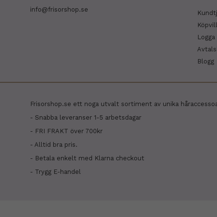
info@frisorshop.se
Kundt
Köpvil
Logga 
Avtal
Blogg
Frisorshop.se ett noga utvalt sortiment av unika håraccesso
- Snabba leveranser 1-5 arbetsdagar
- FRI FRAKT över 700kr
- Alltid bra pris.
- Betala enkelt med Klarna checkout
- Trygg E-handel