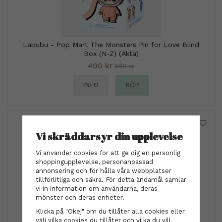
Labubu - Pop Mart The Monsters Pin for Love Blind
Box (N-Z) (Äkta)
400 kr
599 kr
INFO
KÖP
Vi skräddarsyr din upplevelse
Vi använder cookies för att ge dig en personlig
shoppingupplevelse, personanpassad
annonsering och för hålla våra webbplatser
tillförlitliga och säkra. För detta ändamål samlar
vi in information om användarna, deras
mönster och deras enheter.
Klicka på "Okej" om du tillåter alla cookies eller
välj vilka cookies du tillåter och vilka du vill