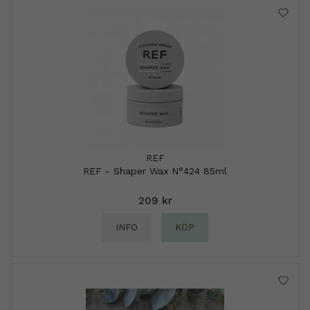
REF
REF - Shaper Wax N°424 85ml
209 kr
INFO
KÖP