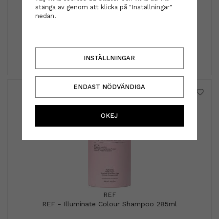
System Professional
stänga av genom att klicka på "Inställningar"
System Professional - System Man care SSP Man
nedan.
Triple Shampoo 250 ml
359 kr
INFO
KÖP
INSTÄLLNINGAR
ENDAST NÖDVÄNDIGA
OKEJ
REF
REF - Illuminate Colour Shampoo 285ml