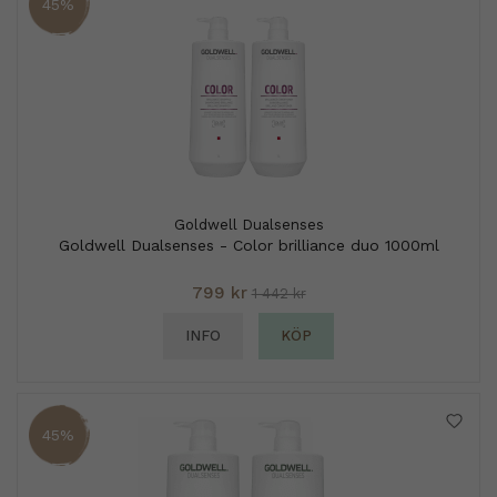
45%
Goldwell Dualsenses
Goldwell Dualsenses - Color brilliance duo 1000ml
799 kr
1 442 kr
INFO
KÖP
45%