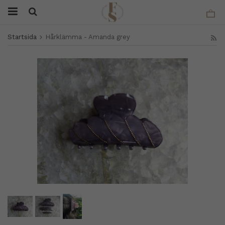
Startsida
Hårklämma - Amanda grey