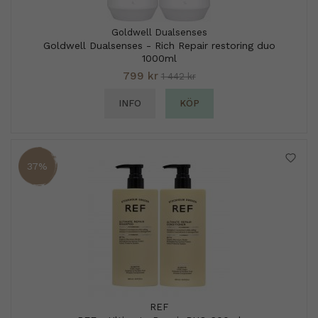
Goldwell Dualsenses
Goldwell Dualsenses - Rich Repair restoring duo
1000ml
799 kr
1 442 kr
INFO
KÖP
37%
REF