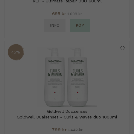
REF - Ultimate Repair DUO 600ml
695 kr
1 098 kr
INFO
KÖP
45%
Goldwell Dualsenses
Goldwell Dualsenses - Curls & Waves duo 1000ml
799 kr
1 442 kr