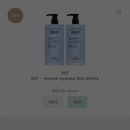
29%
REF
REF - Intense Hydrate DUO 600ml
695 kr
980 kr
INFO
KÖP