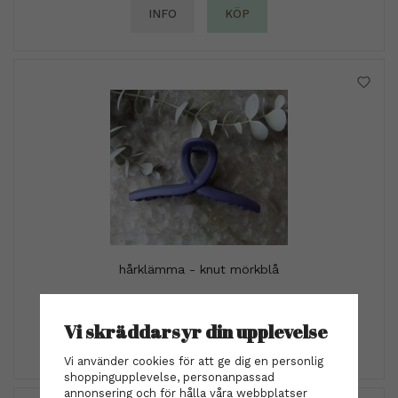
INFO
KÖP
hårklämma - knut mörkblå
229 kr
Vi skräddarsyr din upplevelse
INFO
KÖP
Vi använder cookies för att ge dig en personlig
shoppingupplevelse, personanpassad
annonsering och för hålla våra webbplatser