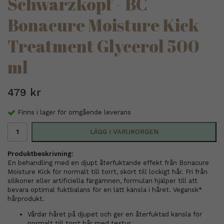
Schwarzkopf - BC
Bonacure Moisture Kick
Treatment Glycerol 500
ml
479 kr
Finns i lager för omgående leverans
LÄGG I VARUKORGEN
Produktbeskrivning:
En behandling med en djupt återfuktande effekt från Bonacure
Moisture Kick för normalt till torrt, skört till lockigt hår. Fri från
silikoner eller artificiella färgämnen, formulan hjälper till att
bevara optimal fuktbalans för en lätt känsla i håret. Vegansk*
hårprodukt.
Vårdar håret på djupet och ger en återfuktad känsla för
normalt till torrt hår med textur.