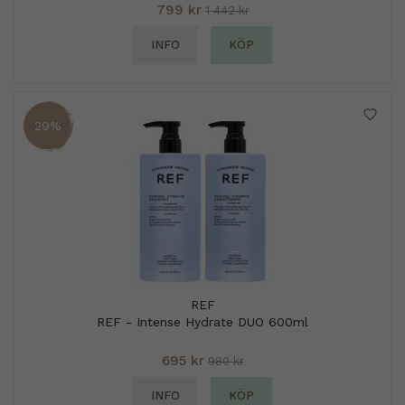
799 kr
1 442 kr
INFO
KÖP
29%
REF
REF - Intense Hydrate DUO 600ml
695 kr
980 kr
INFO
KÖP