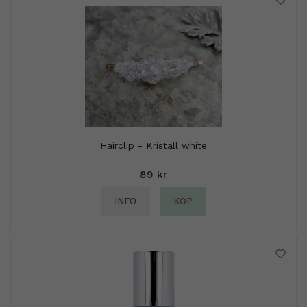
Hairclip - Kristall white
89 kr
INFO
KÖP