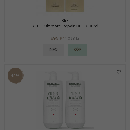
REF
REF - Ultimate Repair DUO 600ml
695 kr
1 098 kr
INFO
KÖP
45%