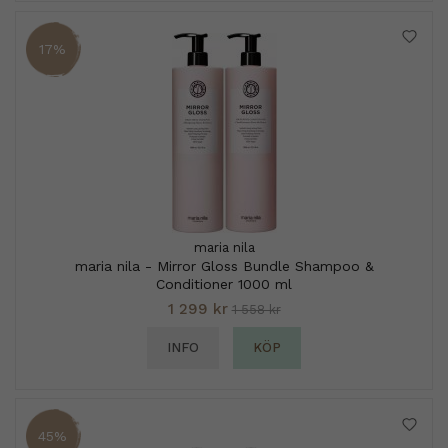
17%
maria nila
maria nila - Mirror Gloss Bundle Shampoo &
Conditioner 1000 ml
1 299 kr
1 558 kr
INFO
KÖP
45%