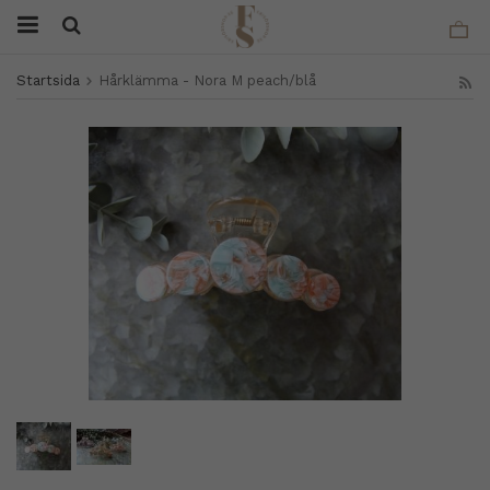
Startsida
Hårklämma - Nora M peach/blå