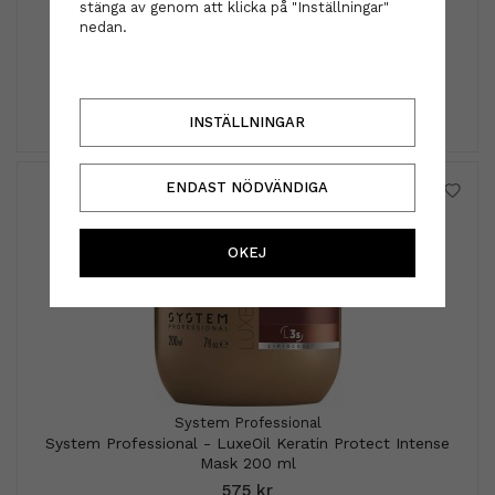
stänga av genom att klicka på "Inställningar"
Hårsnodden - Light purple
nedan.
29 kr
INFO
KÖP
INSTÄLLNINGAR
ENDAST NÖDVÄNDIGA
OKEJ
System Professional
System Professional - LuxeOil Keratin Protect Intense
Mask 200 ml
575 kr