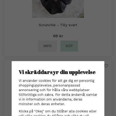
Scrunchie - Tilly svart
69 kr
INFO
KÖP
Vi skräddarsyr din upplevelse
Vi använder cookies för att ge dig en personlig
shoppingupplevelse, personanpassad
annonsering och för hålla våra webbplatser
tillförlitliga och säkra. För detta ändamål samlar
vi in information om användarna, deras
mönster och deras enheter.
Klicka på "Okej" om du tillåter alla cookies eller
välj vilka cookies du tillåter och vilka du vill