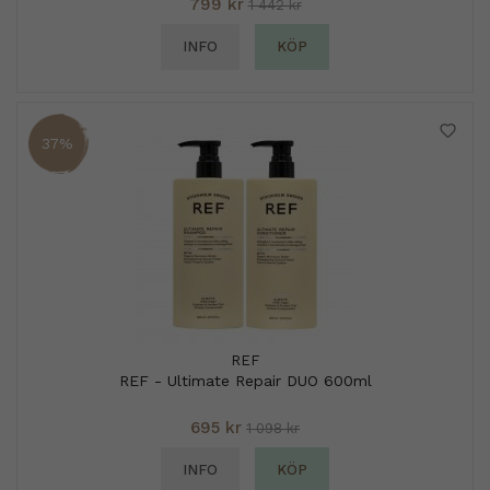
799 kr
1 442 kr
INFO
KÖP
37%
REF
REF - Ultimate Repair DUO 600ml
695 kr
1 098 kr
INFO
KÖP