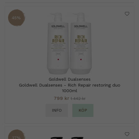
45%
Goldwell Dualsenses
Goldwell Dualsenses - Rich Repair restoring duo
1000ml
799 kr
1 442 kr
INFO
KÖP
37%