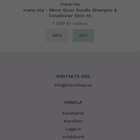
maria nila
maria nila - Mirror Gloss Bundle Shampoo &
Conditioner 1000 ml
1 299 kr
1 558 kr
INFO
KÖP
KONTAKTA OSS
info@frisorshop.se
HANDLA
Kundtjänst
Köpvillkor
Logga in
Avtalskund