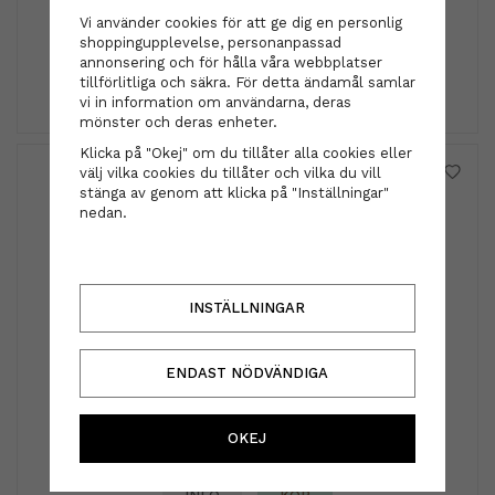
Vi använder cookies för att ge dig en personlig
shoppingupplevelse, personanpassad
119 kr
annonsering och för hålla våra webbplatser
tillförlitliga och säkra. För detta ändamål samlar
INFO
KÖP
vi in information om användarna, deras
mönster och deras enheter.
Klicka på "Okej" om du tillåter alla cookies eller
välj vilka cookies du tillåter och vilka du vill
stänga av genom att klicka på "Inställningar"
nedan.
INSTÄLLNINGAR
ENDAST NÖDVÄNDIGA
Hårband - Doris creme white
OKEJ
169 kr