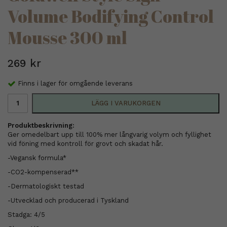
Volume Bodifying Control
Mousse 300 ml
269 kr
Finns i lager för omgående leverans
LÄGG I VARUKORGEN
Produktbeskrivning:
Ger omedelbart upp till 100% mer långvarig volym och fyllighet
vid föning med kontroll för grovt och skadat hår.
-Vegansk formula*
-CO2-kompenserad**
-Dermatologiskt testad
-Utvecklad och producerad i Tyskland
Stadga: 4/5