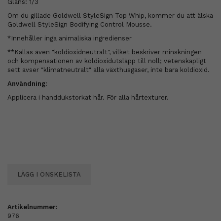
Glans: 1/3
Om du gillade Goldwell StyleSign Top Whip, kommer du att älska
Goldwell StyleSign Bodifying Control Mousse.
*Innehåller inga animaliska ingredienser
**Kallas även "koldioxidneutralt", vilket beskriver minskningen
och kompensationen av koldioxidutsläpp till noll; vetenskapligt
sett avser "klimatneutralt" alla växthusgaser, inte bara koldioxid.
Användning:
Applicera i handdukstorkat hår. För alla hårtexturer.
LÄGG I ÖNSKELISTA
Artikelnummer:
976