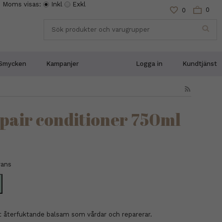
Moms visas:
Inkl
Exkl
0
0
Smycken
Kampanjer
Logga in
Kundtjänst
epair conditioner 750ml
rans
t återfuktande balsam som vårdar och reparerar.