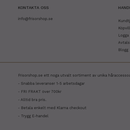
KONTAKTA OSS
HAND
info@frisorshop.se
Kundt
Köpvil
Logga 
Avtal
Blogg
Frisorshop.se ett noga utvalt sortiment av unika håraccesso
- Snabba leveranser 1-5 arbetsdagar
- FRI FRAKT över 700kr
- Alltid bra pris.
- Betala enkelt med Klarna checkout
- Trygg E-handel