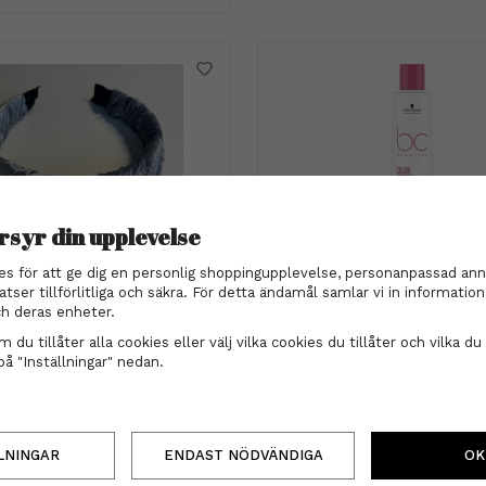
rsyr din upplevelse
es för att ge dig en personlig shoppingupplevelse, personanpassad ann
atser tillförlitliga och säkra. För detta ändamål samlar vi in informati
em - Violetta fluffigt blå
Schwarzkopf
h deras enheter.
Schwarzkopf - BC Bonacur
Freeze Shampoo pH 4,5 
 du tillåter alla cookies eller välj vilka cookies du tillåter och vilka du 
139 kr
på "Inställningar" nedan.
209 kr
INFO
KÖP
INFO
KÖP
LNINGAR
ENDAST NÖDVÄNDIGA
OK