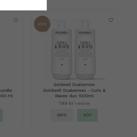
45%
Goldwell Dualsenses
Bundle
Goldwell Dualsenses - Curls &
000 ml
Waves duo 1000ml
799 kr
1 442 kr
INFO
KÖP