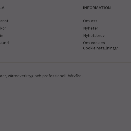
LA
INFORMATION
jänst
Om oss
lkor
Nyheter
in
Nyhetsbrev
skund
Om cookies
Cookieinställningar
arer, värmeverktyg och professionell hårvård.