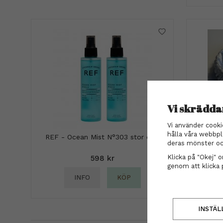
Vi skrädda
Vi använder cooki
hålla våra webbpl
REF - Ocean Mist N°303 stor duo
Diad
deras mönster oc
Klicka på "Okej" om
598 kr
genom att klicka 
INFO
KÖP
INSTÄL