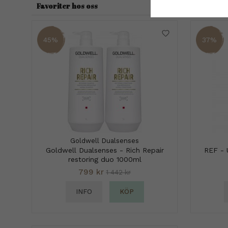
Favoriter hos oss
45%
37%
Goldwell Dualsenses
Goldwell Dualsenses - Rich Repair
REF - 
restoring duo 1000ml
799 kr
1 442 kr
INFO
KÖP