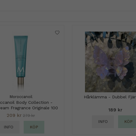
Moroccanoil
Hårklämma - Dubbel Fjäri
ccanoil Body Collection -
eam Fragrance Originale 100
189 kr
ml
209 kr
279 kr
INFO
KÖP
INFO
KÖP