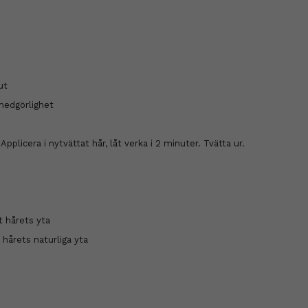
ut
 medgörlighet
 Applicera i nytvättat hår, låt verka i 2 minuter. Tvätta ur.
t hårets yta
a hårets naturliga yta