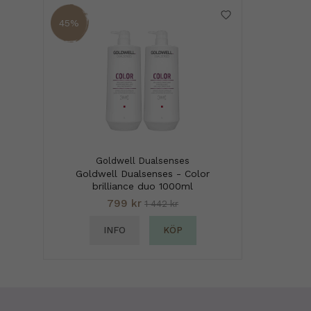
45%
Goldwell Dualsenses
Goldwell Dualsenses - Color
brilliance duo 1000ml
799 kr
1 442 kr
INFO
KÖP