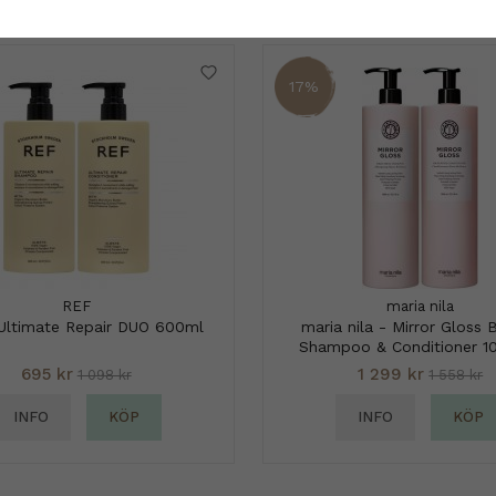
17%
REF
maria nila
Ultimate Repair DUO 600ml
maria nila - Mirror Gloss 
Shampoo & Conditioner 1
695 kr
1 299 kr
1 098 kr
1 558 kr
INFO
KÖP
INFO
KÖP