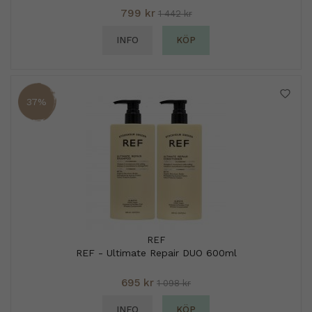
799 kr
1 442 kr
INFO
KÖP
37%
REF
REF - Ultimate Repair DUO 600ml
695 kr
1 098 kr
INFO
KÖP