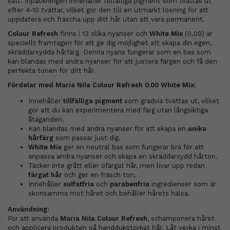
sätt. Inpackningen innehåller tillfälliga pigment som tvättas ut
efter 4-10 tvättar, vilket gör den till en utmärkt lösning för att
uppdatera och fräscha upp ditt hår utan att vara permanent.
Colour Refresh
finns i 13 olika nyanser och
White Mix
(0.00) är
speciellt framtagen för att ge dig möjlighet att skapa din egen,
skräddarsydda hårfärg. Denna nyans fungerar som en bas som
kan blandas med andra nyanser för att justera färgen och få den
perfekta tonen för ditt hår.
Fördelar med Maria Nila Colour Refresh 0.00 White Mix:
Innehåller
tillfälliga pigment
som gradvis tvättas ut, vilket
gör att du kan experimentera med färg utan långsiktiga
åtaganden.
Kan blandas med andra nyanser för att skapa en
unika
hårfärg
som passar just dig.
White Mix
ger en neutral bas som fungerar bra för att
anpassa andra nyanser och skapa en skräddarsydd hårton.
Täcker inte grått eller ofärgat hår, men livar upp redan
färgat hår
och ger en fräsch ton.
Innehåller
sulfatfria
och
parabenfria
ingredienser som är
skonsamma mot håret och behåller hårets hälsa.
Användning:
För att använda
Maria Nila Colour Refresh
, schamponera håret
och applicera produkten på handdukstorkat hår. Låt verka i minst