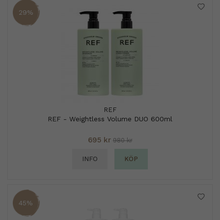
29%
REF
REF - Weightless Volume DUO 600ml
695 kr
980 kr
INFO
KÖP
45%