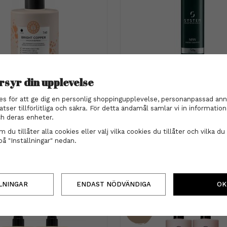
rsyr din upplevelse
maria nila
System Professional
Nila - Colour Refresh Non-
System Professional - Sys
es för att ge dig en personlig shoppingupplevelse, personanpassad ann
anent Colour Masque 7.40
care SSP Man Energy Sham
atser tillförlitliga och säkra. För detta ändamål samlar vi in informati
Bright Copper 300ml
ml
319 kr
359 kr
h deras enheter.
 du tillåter alla cookies eller välj vilka cookies du tillåter och vilka du 
INFO
KÖP
INFO
KÖP
på "Inställningar" nedan.
LNINGAR
ENDAST NÖDVÄNDIGA
OK
17%