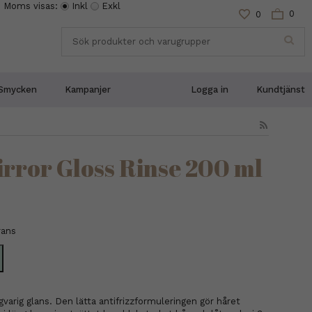
Moms visas:
Inkl
Exkl
0
0
Smycken
Kampanjer
Logga in
Kundtjänst
irror Gloss Rinse 200 ml
rans
varig glans. Den lätta antifrizzformuleringen gör håret