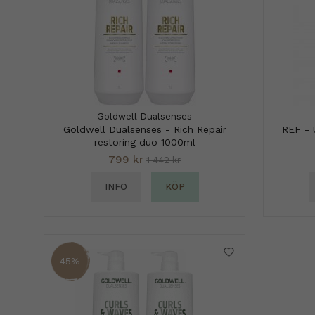
Goldwell Dualsenses
Goldwell Dualsenses - Rich Repair
REF - 
restoring duo 1000ml
799 kr
1 442 kr
INFO
KÖP
45%