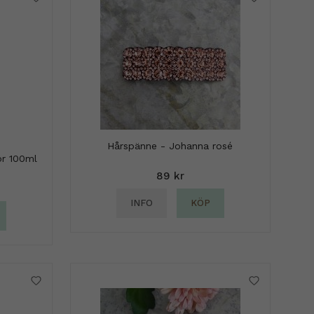
Hårspänne - Johanna rosé
or 100ml
89 kr
INFO
KÖP