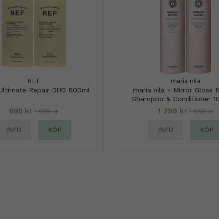
REF
maria nila
Ultimate Repair DUO 600ml
maria nila - Mirror Gloss 
Shampoo & Conditioner 1
695 kr
1 299 kr
1 098 kr
1 558 kr
INFO
KÖP
INFO
KÖP