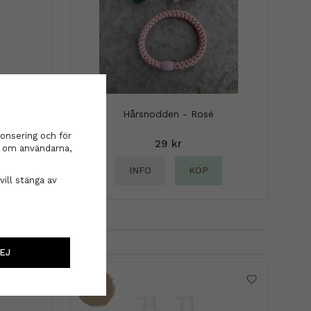
Hårsnodden - Rosé
tem Man
onsering och för
poo 250
29 kr
on om användarna,
INFO
KÖP
vill stänga av
EJ
45%