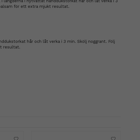
 i längderna i nytvättat handdukstorkat hår och låt verka i 3
alsam för ett extra mjukt resultat.
nddukstorkat hår och låt verka i 3 min. Skölj noggrant. Följ
 resultat.