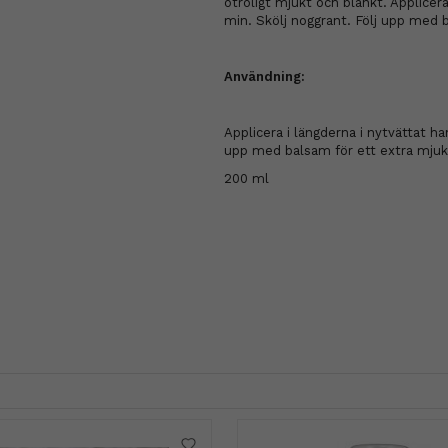
otroligt mjukt och blankt. Applicera
min. Skölj noggrant. Följ upp med b
Användning:
Applicera i längderna i nytvättat ha
upp med balsam för ett extra mjukt
200 ml