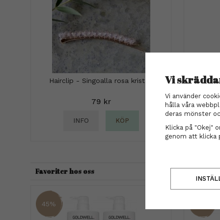
Vi skrädda
Hairclip - Singoalla rosa kristall
Maria 
Vi använder cooki
Perm
79 kr
hålla våra webbpl
deras mönster oc
INFO
KÖP
Klicka på "Okej" om
genom att klicka 
Favoriter hos oss
INSTÄL
45%
37%