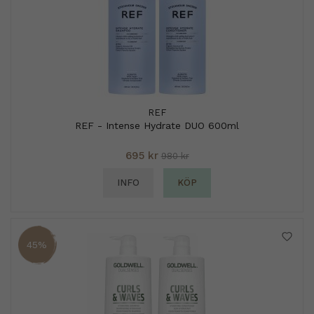
REF
REF - Intense Hydrate DUO 600ml
695 kr
980 kr
INFO
KÖP
45%