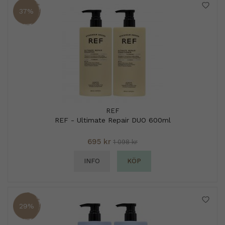
37%
REF
REF - Ultimate Repair DUO 600ml
695 kr
1 098 kr
INFO
KÖP
29%