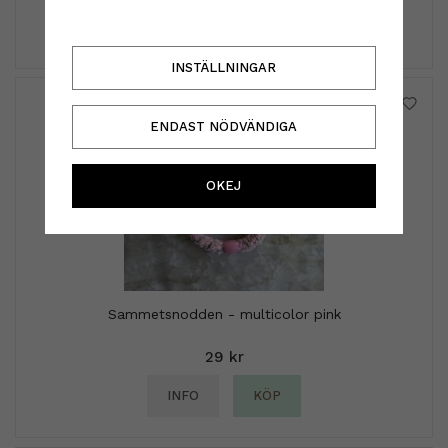
INFO
KÖP
INSTÄLLNINGAR
ENDAST NÖDVÄNDIGA
OKEJ
Sammetsnodden - multicolor pink
29 kr
INFO
KÖP