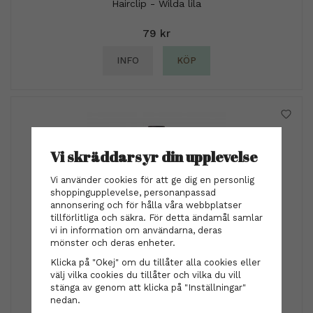
Hairclip - Wilda lila
79 kr
INFO
KÖP
Vi skräddarsyr din upplevelse
Vi använder cookies för att ge dig en personlig
shoppingupplevelse, personanpassad
annonsering och för hålla våra webbplatser
tillförlitliga och säkra. För detta ändamål samlar
vi in information om användarna, deras
mönster och deras enheter.
REF
Klicka på "Okej" om du tillåter alla cookies eller
REF - Thickening Spray N°215 300ml
välj vilka cookies du tillåter och vilka du vill
stänga av genom att klicka på "Inställningar"
nedan.
299 kr