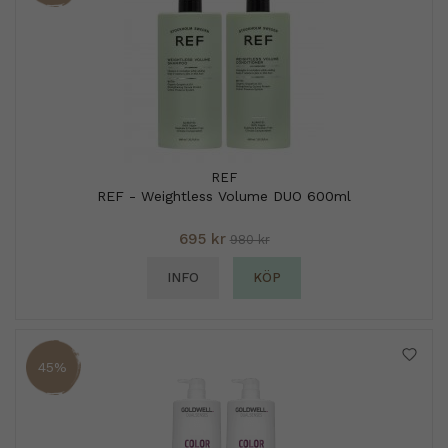
REF
REF - Weightless Volume DUO 600ml
695 kr
980 kr
INFO
KÖP
45%