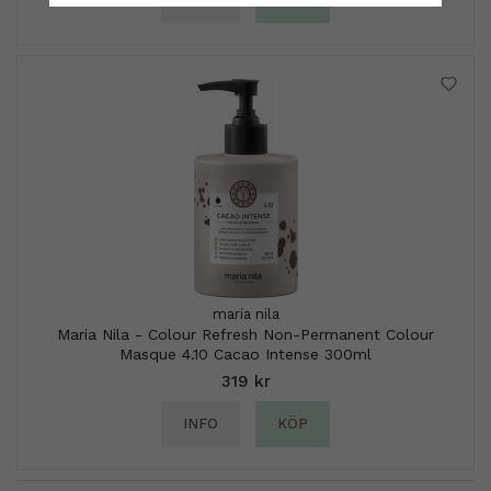
maria nila
Maria Nila - Colour Refresh Non-Permanent Colour
Masque 4.10 Cacao Intense 300ml
319 kr
INFO
KÖP