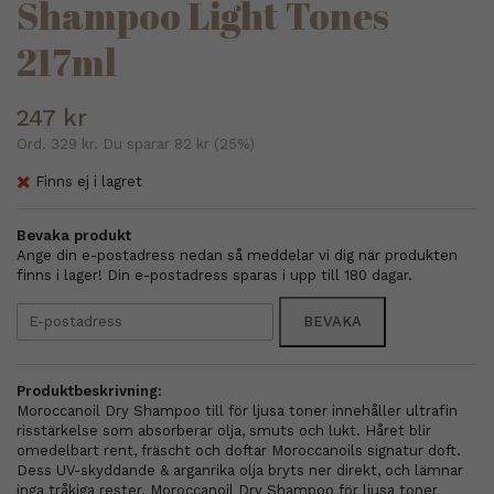
Shampoo Light Tones
217ml
247 kr
Ord.
329 kr
. Du sparar
82 kr
(
25
%)
Finns ej i lagret
Bevaka produkt
Ange din e-postadress nedan så meddelar vi dig när produkten
finns i lager! Din e-postadress sparas i upp till 180 dagar.
BEVAKA
Produktbeskrivning:
Moroccanoil Dry Shampoo till för ljusa toner innehåller ultrafin
risstärkelse som absorberar olja, smuts och lukt. Håret blir
omedelbart rent, fräscht och doftar Moroccanoils signatur doft.
Dess UV-skyddande & arganrika olja bryts ner direkt, och lämnar
inga tråkiga rester. Moroccanoil Dry Shampoo för ljusa toner