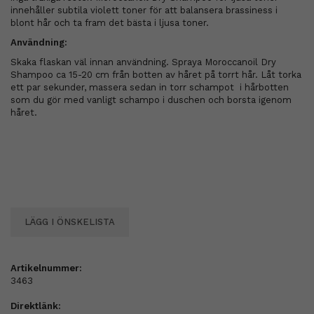
innehåller subtila violett toner för att balansera brassiness i
blont hår och ta fram det bästa i ljusa toner.
Användning:
Skaka flaskan väl innan användning. Spraya Moroccanoil Dry
Shampoo ca 15-20 cm från botten av håret på torrt hår. Låt torka
ett par sekunder, massera sedan in torr schampot i hårbotten
som du gör med vanligt schampo i duschen och borsta igenom
håret.
LÄGG I ÖNSKELISTA
Artikelnummer:
3463
Direktlänk: