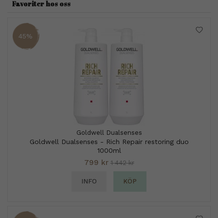
Favoriter hos oss
45%
Goldwell Dualsenses
Goldwell Dualsenses - Rich Repair restoring duo
1000ml
799 kr
1 442 kr
INFO
KÖP