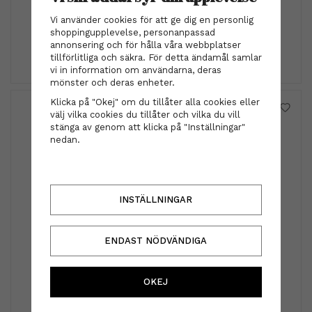
Vi använder cookies för att ge dig en personlig
89 kr
shoppingupplevelse, personanpassad
annonsering och för hålla våra webbplatser
INFO
KÖP
tillförlitliga och säkra. För detta ändamål samlar
vi in information om användarna, deras
mönster och deras enheter.
Klicka på "Okej" om du tillåter alla cookies eller
välj vilka cookies du tillåter och vilka du vill
stänga av genom att klicka på "Inställningar"
nedan.
INSTÄLLNINGAR
ENDAST NÖDVÄNDIGA
Hårspänne - Cilla rose/lila
OKEJ
299 kr
INFO
KÖP