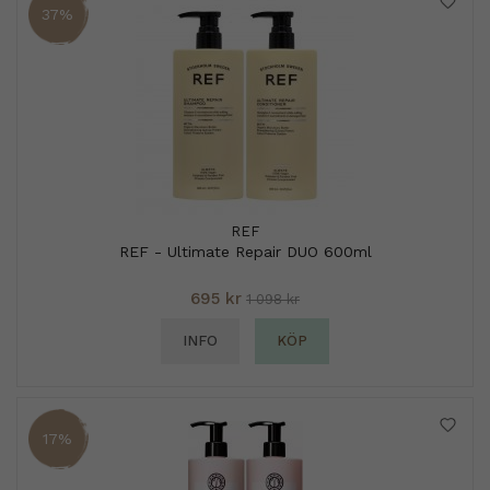
37%
REF
REF - Ultimate Repair DUO 600ml
695 kr
1 098 kr
INFO
KÖP
17%