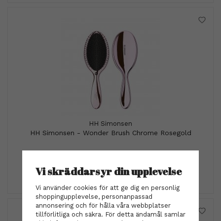
HH Simonsen
HH Simonsen - Wonder Brush Chrome Rosegold
349 kr
Vi skräddarsyr din upplevelse
INFO
KÖP
Vi använder cookies för att ge dig en personlig
shoppingupplevelse, personanpassad
annonsering och för hålla våra webbplatser
tillförlitliga och säkra. För detta ändamål samlar