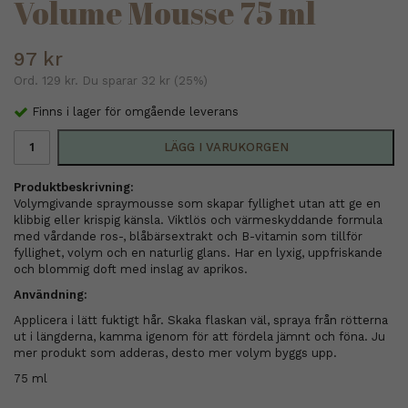
Volume Mousse 75 ml
97 kr
Ord.
129 kr
. Du sparar
32 kr
(
25
%)
Finns i lager för omgående leverans
LÄGG I VARUKORGEN
Produktbeskrivning:
Volymgivande spraymousse som skapar fyllighet utan att ge en
klibbig eller krispig känsla. Viktlös och värmeskyddande formula
med vårdande ros-, blåbärsextrakt och B-vitamin som tillför
fyllighet, volym och en naturlig glans. Har en lyxig, uppfriskande
och blommig doft med inslag av aprikos.
Användning:
Applicera i lätt fuktigt hår. Skaka flaskan väl, spraya från rötterna
ut i längderna, kamma igenom för att fördela jämnt och föna. Ju
mer produkt som adderas, desto mer volym byggs upp.
75 ml