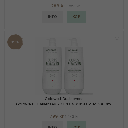
1 299 kr
1 558 kr
INFO
KÖP
45%
Goldwell Dualsenses
Goldwell Dualsenses - Curls & Waves duo 1000ml
799 kr
1 442 kr
INFO
KÖP